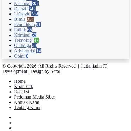
Nasional
392
Daerah
345
Lifestyle
314
Bisnis
314
Pendidikan
91
Politik
65
Kriminal
53
Teknologi
47
Olahraga
20
Advertorial
14
Opini
9
© Copyright 2026, All Rights Reserved |
harianjatim IT
Development
| Design by Scroll
Home
Kode Etik
Redaksi
Pedoman Media Siber
Kontak Kami
Tentang Kami
Facebook
Twitter
YouTube