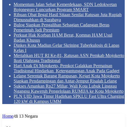
Momentum Jalan Sehat Kemerdekaan, SDN Ledokwetan
Bojonegoro Luncurkan Program SMART
Ribuan Obat Ilegal Hasil Sitaan Senilai Ratusan Juta Rupiah
Dimusnahkan di Surabaya
Bulog Siapkan Pengalihan Sebagian Cadangan Beras
Pemerintah Jadi Premium
Perkuat Hak Korban HAM Berat, Komnas HAM Usul
Badan Khusus
Dinkes Kota Madiun Gelar Skrining Tuberkulosis di Lapas
Kelas I
Meriahkan HUT RI Ke-81, Ratusan ASN Pemkab Mojokerto
Ikuti Olahraga Tradisional
Hari Anak Di Mojokerto, Pemkot Galakkan Permainan
Tradisional Hindarkan Ketergantungan Anak Pada Gadget
Lelang Serentak Barang Rampasan, Kejari Kota Mojokerto
Siapkan Pendampingan dan Antar-Jemput Risalah Lelang
Sukses Amankan Rp27 Miliar, Wali Kota Lubuk Linggau
Ngangsu Kaweruh Pengelolaan RUMIJA ke Kota Mojokerto
PLN UID Jawa Timur Hadirkan SPKLU Fast Ultra Charging
120 kW di Kampus UMM
Home
/
di 13 Negara