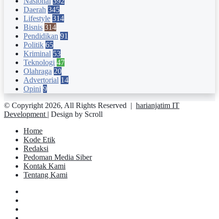
Nasional
392
Daerah
345
Lifestyle
314
Bisnis
314
Pendidikan
91
Politik
65
Kriminal
53
Teknologi
47
Olahraga
20
Advertorial
14
Opini
9
© Copyright 2026, All Rights Reserved |
harianjatim IT
Development
| Design by Scroll
Home
Kode Etik
Redaksi
Pedoman Media Siber
Kontak Kami
Tentang Kami
Facebook
Twitter
YouTube
Instagram