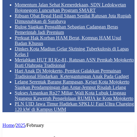
Momentum Jalan Sehat Kemerdekaan, SDN Ledokwetan
Bojonegoro Luncurkan Program SMART
Ribuan Obat Ilegal Hasil Sitaan Senilai Ratusan Juta Rupiah
Dimusnahkan di Surabaya
Bulog Siapkan Pengalihan Sebagian Cadangan Beras
Pemerintah Jadi Premium
Perkuat Hak Korban HAM Berat, Komnas HAM Usul
Badan Khusus
Dinkes Kota Madiun Gelar Skrining Tuberkulosis di Lapas
Kelas I
Meriahkan HUT RI Ke-81, Ratusan ASN Pemkab Mojokerto
Ikuti Olahraga Tradisional
Hari Anak Di Mojokerto, Pemkot Galakkan Permainan
Tradisional Hindarkan Ketergantungan Anak Pada Gadget
Lelang Serentak Barang Rampasan, Kejari Kota Mojokerto
Siapkan Pendampingan dan Antar-Jemput Risalah Lelang
Sukses Amankan Rp27 Miliar, Wali Kota Lubuk Linggau
Ngangsu Kaweruh Pengelolaan RUMIJA ke Kota Mojokerto
PLN UID Jawa Timur Hadirkan SPKLU Fast Ultra Charging
120 kW di Kampus UMM
Home
/
2025
/
February