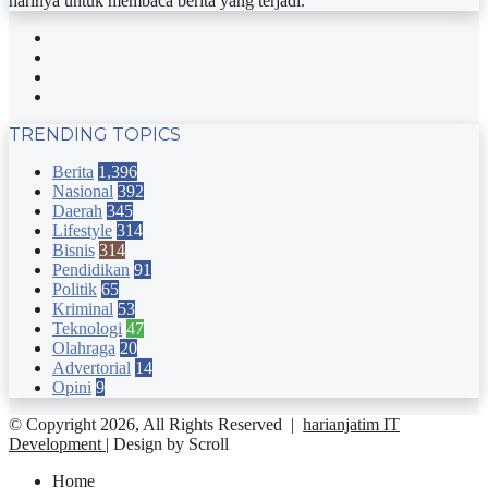
harinya untuk membaca berita yang terjadi.
Facebook
Twitter
YouTube
Instagram
TRENDING TOPICS
Berita
1,396
Nasional
392
Daerah
345
Lifestyle
314
Bisnis
314
Pendidikan
91
Politik
65
Kriminal
53
Teknologi
47
Olahraga
20
Advertorial
14
Opini
9
© Copyright 2026, All Rights Reserved |
harianjatim IT
Development
| Design by Scroll
Home