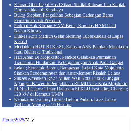
Ribuan Obat Ilegal Hasil Sitaan Senilai Ratusan Juta Rupiah
Dimusnahkan di Surabaya
Bulog Siapkan Pengalihan Sebagian Cadangan Beras
Pemerintah Jadi Premium
Perkuat Hak Korban HAM Berat, Komnas HAM Usul
Badan Khusus
Dinkes Kota Madiun Gelar Skrining Tuberkulosis di Lapas
Kelas I
Meriahkan HUT RI Ke-81, Ratusan ASN Pemkab Mojokerto
Ikuti Olahraga Tradisional
Hari Anak Di Mojokerto, Pemkot Galakkan Permainan
Tradisional Hindarkan Ketergantungan Anak Pada Gadget
Lelang Serentak Barang Rampasan, Kejari Kota Mojokerto
Siapkan Pendampingan dan Antar-Jemput Risalah Lelang
Sukses Amankan Rp27 Miliar, Wali Kota Lubuk Linggau
Ngangsu Kaweruh Pengelolaan RUMIJA ke Kota Mojokerto
PLN UID Jawa Timur Hadirkan SPKLU Fast Ultra Charging
120 kW di Kampus UMM
Kebakaran Gunung Bromo Belum Padam, Luas Lahan
Terbakar Mencapai 10 Hektare
Home
/
2025
/
May