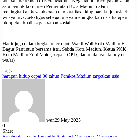
wilayah kelurahan di Kota Madiun. Kegiatan itu merupakan salah
satu bentuk komitmen Pemerintah Kota Madiun dalam
meningkatkan kesejahteraan dan kualitas hidup para lanjut usia di
wilayahnya, sekaligus sebagai upaya meningkatkan usia harapan
hidup dan kualitas pelayanan sosial.
Hadir juga dalam kegiatan tersebut, Wakil Wali Kota Madiun F
Bagus Panuntun bersama istri, Sekda Kota Madiun, Ketua PKK
Kota Madiun Yuni Maidi, kepala OPD, dan undangan lainnya.(
wa/ar)
Tags
harapan hidup capai 80 tahun
Pemkot Madiun
targetkan usia
wan
29 May 2025
0
Share
Facebook
Twitter
LinkedIn
Pinterest
Messenger
Messenger