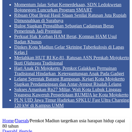
Momentum Jalan Sehat Kemerdekaan, SDN Ledokwetan
Bojonegoro Luncurkan Program SMART
Ribuan Obat Ilegal Hasil Sitaan Senilai Ratusan Juta Rupiah
Dimusnahkan di Surabaya
Bulog Siapkan Pengalihan Sebagian Cadangan Beras
Pemerintah Jadi Premium
Perkuat Hak Korban HAM Berat, Komnas HAM Usul
Badan Khusus
Dinkes Kota Madiun Gelar Skrining Tuberkulosis di Lapas
Kelas I
Meriahkan HUT RI Ke-81, Ratusan ASN Pemkab Mojokerto
Ikuti Olahraga Tradisional
Hari Anak Di Mojokerto, Pemkot Galakkan Permainan
Tradisional Hindarkan Ketergantungan Anak Pada Gadget
Lelang Serentak Barang Rampasan, Kejari Kota Mojokerto
Siapkan Pendampingan dan Antar-Jemput Risalah Lelang
Sukses Amankan Rp27 Miliar, Wali Kota Lubuk Linggau
Ngangsu Kaweruh Pengelolaan RUMIJA ke Kota Mojokerto
PLN UID Jawa Timur Hadirkan SPKLU Fast Ultra Charging
120 kW di Kampus UMM
Home
/
Daerah
/
Pemkot Madiun targetkan usia harapan hidup capai
80 tahun
Daerah
Lifestyle