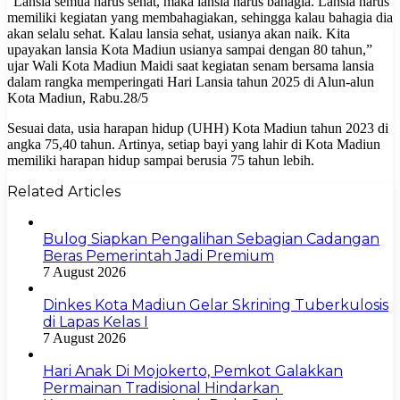
“Lansia semua harus sehat, maka lansia harus bahagia. Lansia harus
memiliki kegiatan yang membahagiakan, sehingga kalau bahagia dia
akan selalu sehat. Kalau lansia sehat, usianya akan naik. Kita
upayakan lansia Kota Madiun usianya sampai dengan 80 tahun,”
ujar Wali Kota Madiun Maidi saat kegiatan senam bersama lansia
dalam rangka memperingati Hari Lansia tahun 2025 di Alun-alun
Kota Madiun, Rabu.28/5
Sesuai data, usia harapan hidup (UHH) Kota Madiun tahun 2023 di
angka 75,40 tahun. Artinya, setiap bayi yang lahir di Kota Madiun
memiliki harapan hidup sampai berusia 75 tahun lebih.
Related Articles
Bulog Siapkan Pengalihan Sebagian Cadangan
Beras Pemerintah Jadi Premium
7 August 2026
Dinkes Kota Madiun Gelar Skrining Tuberkulosis
di Lapas Kelas I
7 August 2026
Hari Anak Di Mojokerto, Pemkot Galakkan
Permainan Tradisional Hindarkan