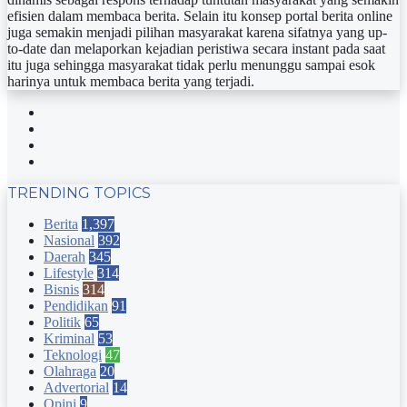
efisien dalam membaca berita. Selain itu konsep portal berita online
juga semakin menjadi pilihan masyarakat karena sifatnya yang up-
to-date dan melaporkan kejadian peristiwa secara instant pada saat
itu juga sehingga masyarakat tidak perlu menunggu sampai esok
harinya untuk membaca berita yang terjadi.
Facebook
Twitter
YouTube
Instagram
TRENDING TOPICS
Berita
1,397
Nasional
392
Daerah
345
Lifestyle
314
Bisnis
314
Pendidikan
91
Politik
65
Kriminal
53
Teknologi
47
Olahraga
20
Advertorial
14
Opini
9