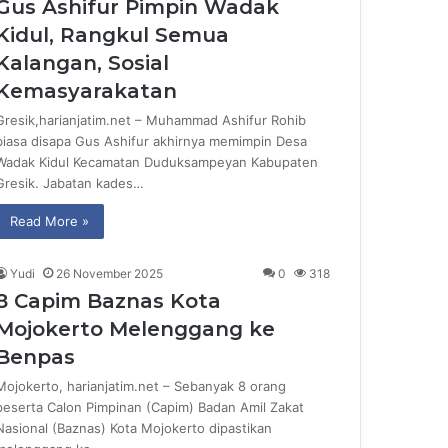
Gus Ashifur Pimpin Wadak
Kidul, Rangkul Semua
Kalangan, Sosial
Kemasyarakatan
Gresik,harianjatim.net – Muhammad Ashifur Rohib
biasa disapa Gus Ashifur akhirnya memimpin Desa
Wadak Kidul Kecamatan Duduksampeyan Kabupaten
Gresik. Jabatan kades…
Read More »
Yudi
26 November 2025
0
318
8 Capim Baznas Kota
Mojokerto Melenggang ke
Benpas
Mojokerto, harianjatim.net – Sebanyak 8 orang
peserta Calon Pimpinan (Capim) Badan Amil Zakat
Nasional (Baznas) Kota Mojokerto dipastikan