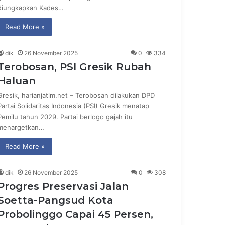
diungkapkan Kades…
Read More »
dik
26 November 2025
0
334
Terobosan, PSI Gresik Rubah
Haluan
Gresik, harianjatim.net – Terobosan dilakukan DPD
Partai Solidaritas Indonesia (PSI) Gresik menatap
Pemilu tahun 2029. Partai berlogo gajah itu
menargetkan…
Read More »
dik
26 November 2025
0
308
Progres Preservasi Jalan
Soetta-Pangsud Kota
Probolinggo Capai 45 Persen,