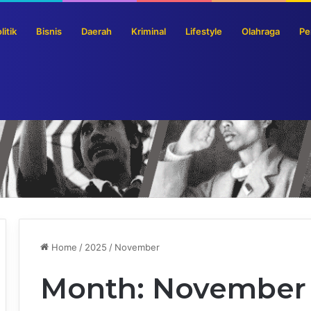
litik
Bisnis
Daerah
Kriminal
Lifestyle
Olahraga
Pe
s Pemerintah Jadi Premium
Home
/
2025
/
November
Month:
November 