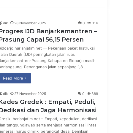
dik
28 November 2025
0
316
Progres IJD Banjarkemantren –
Prasung Capai 56,15 Persen
Sidoarjo,harianjatim.net — Pekerjaan paket Instruksi
Jalan Daerah (IJD) peningkatan jalan ruas
Banjarkemantren-Prasung Kabupaten Sidoarjo masih
berlangsung. Penanganan jalan sepanjang 1,8…
Read More »
dik
27 November 2025
0
388
Kades Gredek : Empati, Peduli,
Dedikasi dan Jaga Harmonisasi
Gresik, harianjatim.net – Empati, kepedulian, dedikasi
dan tanggungjawab serta menjaga harmonisasi lintas
generasi harus dimiliki perangkat desa. Demikian