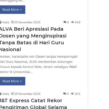
melenggang ke…
Read More »
indra
25 November 2025
0
446
ALVA Beri Apresiasi Pada
Dosen yang Menginspirasi
Tanpa Batas di Hari Guru
Nasional
Jember, harianjatim.net-Dalam rangka memperingati
Hari Guru Nasional, ALVA memberikan dukungan
khusus kepada Asrorul Mais, dosen sekaligus Wakil
Rektor III Universitas…
Read More »
indra
25 November 2025
0
303
J&T Express Catat Rekor
Pengiriman Global Selama