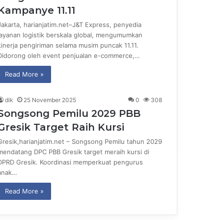
Kampanye 11.11
Jakarta, harianjatim.net–J&T Express, penyedia
layanan logistik berskala global, mengumumkan
kinerja pengiriman selama musim puncak 11.11.
Didorong oleh event penjualan e-commerce,…
Read More »
dik
25 November 2025
0
308
Songsong Pemilu 2029 PBB
Gresik Target Raih Kursi
Gresik,harianjatim.net – Songsong Pemilu tahun 2029
mendatang DPC PBB Gresik target meraih kursi di
DPRD Gresik. Koordinasi memperkuat pengurus
anak…
Read More »