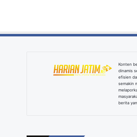
Konten ber
dinamis s
efisien d
semakin m
melaporka
masyarak
berita yan