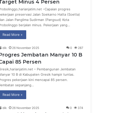
Target Minus 4 Persen
Probolinggo,harianjatim.net –Capaian progres
pekerjaan preservasi Jalan Soekarno Hatta (Soetta)
dan Jalan Panglima Sudirman (Pangsud) Kota
Probolinggo berjalan minus. Pekerjaan yang…
Read More »
dik
26 November 2025
0
287
Progres Jembatan Manyar 10 B
Capai 85 Persen
Gresik,harianjatim.net – Pembangunan Jembatan
Manyar 10 B di Kabupaten Gresik hampir tuntas.
Progres pekerjaan kini mencapai 85 persen.
Jembatan sepanjang…
Read More »
dik
26 November 2025
0
374