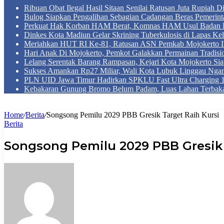
Ribuan Obat Ilegal Hasil Sitaan Senilai Ratusan Juta Rupiah 
Bulog Siapkan Pengalihan Sebagian Cadangan Beras Pemerint
Perkuat Hak Korban HAM Berat, Komnas HAM Usul Badan 
Dinkes Kota Madiun Gelar Skrining Tuberkulosis di Lapas Kel
Meriahkan HUT RI Ke-81, Ratusan ASN Pemkab Mojokerto Iku
Hari Anak Di Mojokerto, Pemkot Galakkan Permainan Tradis
Lelang Serentak Barang Rampasan, Kejari Kota Mojokerto Si
Sukses Amankan Rp27 Miliar, Wali Kota Lubuk Linggau Nga
PLN UID Jawa Timur Hadirkan SPKLU Fast Ultra Chargin
Kebakaran Gunung Bromo Belum Padam, Luas Lahan Terbaka
Home
/
Berita
/
Songsong Pemilu 2029 PBB Gresik Target Raih Kursi
Berita
Songsong Pemilu 2029 PBB Gresik 