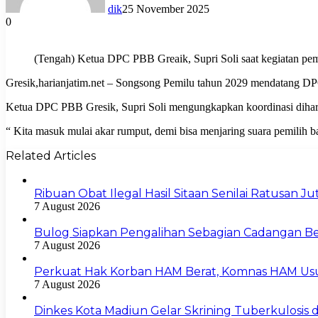
dik
25 November 2025
0
(Tengah) Ketua DPC PBB Greaik, Supri Soli saat kegiatan pem
Gresik,harianjatim.net – Songsong Pemilu tahun 2029 mendatang DP
Ketua DPC PBB Gresik, Supri Soli mengungkapkan koordinasi dihara
“ Kita masuk mulai akar rumput, demi bisa menjaring suara pemilih b
Related Articles
Ribuan Obat Ilegal Hasil Sitaan Senilai Ratusan 
7 August 2026
Bulog Siapkan Pengalihan Sebagian Cadangan Be
7 August 2026
Perkuat Hak Korban HAM Berat, Komnas HAM Us
7 August 2026
Dinkes Kota Madiun Gelar Skrining Tuberkulosis di