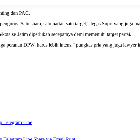
anting dan PAC.
ngurus. Satu suara, satu partai, satu target,” tegas Supri yang juga man
ta se-Jatim diperlukan secepatnya demi memenuhi target partai.
uga peranan DPW, harus lebih intens,” pungkas pria yang juga lawyer in
p
Telegram
Line
p
Telegram
Line
Share via Email
Print