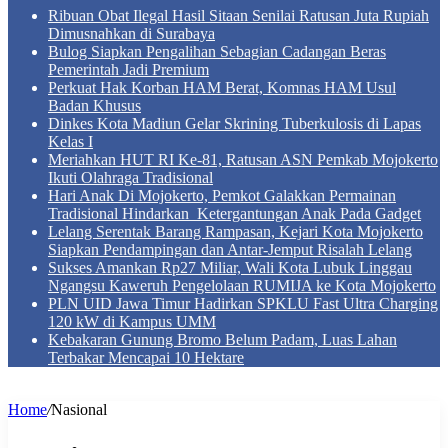
Ribuan Obat Ilegal Hasil Sitaan Senilai Ratusan Juta Rupiah
Dimusnahkan di Surabaya
Bulog Siapkan Pengalihan Sebagian Cadangan Beras
Pemerintah Jadi Premium
Perkuat Hak Korban HAM Berat, Komnas HAM Usul
Badan Khusus
Dinkes Kota Madiun Gelar Skrining Tuberkulosis di Lapas
Kelas I
Meriahkan HUT RI Ke-81, Ratusan ASN Pemkab Mojokerto
Ikuti Olahraga Tradisional
Hari Anak Di Mojokerto, Pemkot Galakkan Permainan
Tradisional Hindarkan Ketergantungan Anak Pada Gadget
Lelang Serentak Barang Rampasan, Kejari Kota Mojokerto
Siapkan Pendampingan dan Antar-Jemput Risalah Lelang
Sukses Amankan Rp27 Miliar, Wali Kota Lubuk Linggau
Ngangsu Kaweruh Pengelolaan RUMIJA ke Kota Mojokerto
PLN UID Jawa Timur Hadirkan SPKLU Fast Ultra Charging
120 kW di Kampus UMM
Kebakaran Gunung Bromo Belum Padam, Luas Lahan
Terbakar Mencapai 10 Hektare
Home
/
Nasional