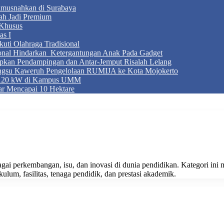
Dimusnahkan di Surabaya
ah Jadi Premium
Khusus
as I
ti Olahraga Tradisional
ional Hindarkan Ketergantungan Anak Pada Gadget
apkan Pendampingan dan Antar-Jemput Risalah Lelang
ngsu Kaweruh Pengelolaan RUMIJA ke Kota Mojokerto
g 120 kW di Kampus UMM
r Mencapai 10 Hektare
gai perkembangan, isu, dan inovasi di dunia pendidikan. Kategori ini 
kulum, fasilitas, tenaga pendidik, dan prestasi akademik.