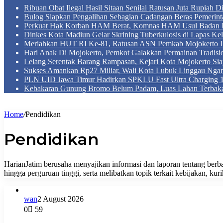
Ribuan Obat Ilegal Hasil Sitaan Senilai Ratusan Juta Rupiah 
Bulog Siapkan Pengalihan Sebagian Cadangan Beras Pemerint
Perkuat Hak Korban HAM Berat, Komnas HAM Usul Badan 
Dinkes Kota Madiun Gelar Skrining Tuberkulosis di Lapas Kel
Meriahkan HUT RI Ke-81, Ratusan ASN Pemkab Mojokerto Iku
Hari Anak Di Mojokerto, Pemkot Galakkan Permainan Tradis
Lelang Serentak Barang Rampasan, Kejari Kota Mojokerto Si
Sukses Amankan Rp27 Miliar, Wali Kota Lubuk Linggau Nga
PLN UID Jawa Timur Hadirkan SPKLU Fast Ultra Chargin
Kebakaran Gunung Bromo Belum Padam, Luas Lahan Terbaka
Home
/
Pendidikan
Pendidikan
HarianJatim berusaha menyajikan informasi dan laporan tentang berba
hingga perguruan tinggi, serta melibatkan topik terkait kebijakan, kuri
wan
2 August 2026
0
59