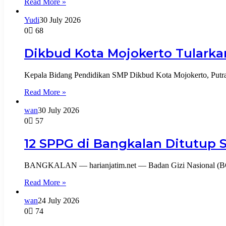
Read More »
Yudi
30 July 2026
0
68
Dikbud Kota Mojokerto Tularkan
Kepala Bidang Pendidikan SMP Dikbud Kota Mojokerto, Putra 
Read More »
wan
30 July 2026
0
57
12 SPPG di Bangkalan Ditutup
BANGKALAN — harianjatim.net — Badan Gizi Nasional (BGN
Read More »
wan
24 July 2026
0
74