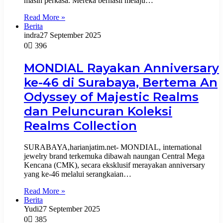
masih perkasa. Mereka berhasil melaju…
Read More »
Berita
indra
27 September 2025
0
396
MONDIAL Rayakan Anniversary
ke-46 di Surabaya, Bertema An
Odyssey of Majestic Realms
dan Peluncuran Koleksi
Realms Collection
SURABAYA,harianjatim.net- MONDIAL, international
jewelry brand terkemuka dibawah naungan Central Mega
Kencana (CMK), secara eksklusif merayakan anniversary
yang ke-46 melalui serangkaian…
Read More »
Berita
Yudi
27 September 2025
0
385