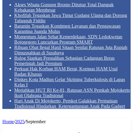
Akses Wisata Gunung Bromo Ditutup Total Dampak
Kebakaran Membesar
Khofifah Tegaskan Jawa Timur Gudang Ulama dan Dorong
Tafaqquh Fiddin
Barantin Tegaskan Komitmen Layanan dan Pengawasan
Karantina Juanda Mulus
Momentum Jalan Sehat Kemerdekaan, SDN Ledokwetan
Bojonegoro Luncurkan Program SMART
Ribuan Obat Ilegal Hasil Sitaan Senilai Ratusan Juta Rupiah
Dimusnahkan di Surabaya
Bulog Siapkan Pengalihan Sebagian Cadangan Beras
Pemerintah Jadi Premium
Perkuat Hak Korban HAM Berat, Komnas HAM Usul
Badan Khusus
Dinkes Kota Madiun Gelar Skrining Tuberkulosis di Lapas
Kelas I
Meriahkan HUT RI Ke-81, Ratusan ASN Pemkab Mojokerto
Ikuti Olahraga Tradisional
Hari Anak Di Mojokerto, Pemkot Galakkan Permainan
Tradisional Hindarkan Ketergantungan Anak Pada Gadget
Home
/
2025
/
September