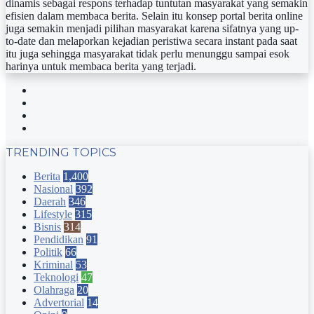
dinamis sebagai respons terhadap tuntutan masyarakat yang semakin
efisien dalam membaca berita. Selain itu konsep portal berita online
juga semakin menjadi pilihan masyarakat karena sifatnya yang up-
to-date dan melaporkan kejadian peristiwa secara instant pada saat
itu juga sehingga masyarakat tidak perlu menunggu sampai esok
harinya untuk membaca berita yang terjadi.
Facebook
Twitter
YouTube
Instagram
TRENDING TOPICS
Berita
1,400
Nasional
392
Daerah
346
Lifestyle
315
Bisnis
314
Pendidikan
91
Politik
66
Kriminal
53
Teknologi
47
Olahraga
20
Advertorial
14