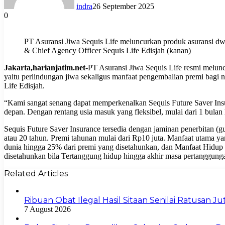
indra
26 September 2025
0
PT Asuransi Jiwa Sequis Life meluncurkan produk asuransi dwi
& Chief Agency Officer Sequis Life Edisjah (kanan)
Jakarta,harianjatim.net-
PT Asuransi Jiwa Sequis Life resmi melun
yaitu perlindungan jiwa sekaligus manfaat pengembalian premi bagi
Life Edisjah.
“Kami sangat senang dapat memperkenalkan Sequis Future Saver Insu
depan. Dengan rentang usia masuk yang fleksibel, mulai dari 1 bulan 
Sequis Future Saver Insurance tersedia dengan jaminan penerbitan 
atau 20 tahun. Premi tahunan mulai dari Rp10 juta. Manfaat utama 
dunia hingga 25% dari premi yang disetahunkan, dan Manfaat Hidup 
disetahunkan bila Tertanggung hidup hingga akhir masa pertanggung
Related Articles
Ribuan Obat Ilegal Hasil Sitaan Senilai Ratusan 
7 August 2026