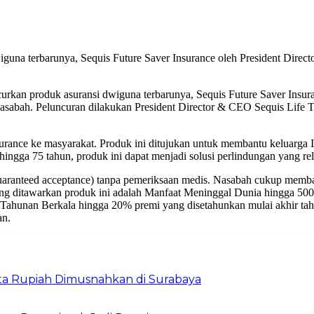
guna terbarunya, Sequis Future Saver Insurance oleh President Direc
curkan produk asuransi dwiguna terbarunya, Sequis Future Saver Insur
 nasabah. Peluncuran dilakukan President Director & CEO Sequis Life
rance ke masyarakat. Produk ini ditujukan untuk membantu keluarga 
hingga 75 tahun, produk ini dapat menjadi solusi perlindungan yang re
(guaranteed acceptance) tanpa pemeriksaan medis. Nasabah cukup memb
yang ditawarkan produk ini adalah Manfaat Meninggal Dunia hingga 50
Tahunan Berkala hingga 20% premi yang disetahunkan mulai akhir tah
an.
Juta Rupiah Dimusnahkan di Surabaya