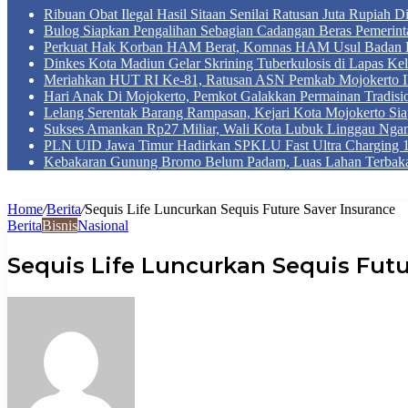
Ribuan Obat Ilegal Hasil Sitaan Senilai Ratusan Juta Rupiah 
Bulog Siapkan Pengalihan Sebagian Cadangan Beras Pemerint
Perkuat Hak Korban HAM Berat, Komnas HAM Usul Badan 
Dinkes Kota Madiun Gelar Skrining Tuberkulosis di Lapas Kel
Meriahkan HUT RI Ke-81, Ratusan ASN Pemkab Mojokerto Iku
Hari Anak Di Mojokerto, Pemkot Galakkan Permainan Tradis
Lelang Serentak Barang Rampasan, Kejari Kota Mojokerto Si
Sukses Amankan Rp27 Miliar, Wali Kota Lubuk Linggau Nga
PLN UID Jawa Timur Hadirkan SPKLU Fast Ultra Chargin
Kebakaran Gunung Bromo Belum Padam, Luas Lahan Terbaka
Home
/
Berita
/
Sequis Life Luncurkan Sequis Future Saver Insurance
Berita
Bisnis
Nasional
Sequis Life Luncurkan Sequis Futu