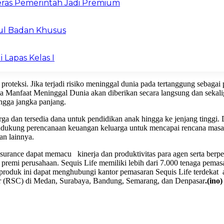
ras Pemerintah Jadi Premium
ul Badan Khusus
 Lapas Kelas I
proteksi. Jika terjadi risiko meninggal dunia pada tertanggung sebagai 
a Manfaat Meninggal Dunia akan diberikan secara langsung dan sekal
ingga jangka panjang.
 dan tersedia dana untuk pendidikan anak hingga ke jenjang tinggi. 
endukung perencanaan keuangan keluarga untuk mencapai rencana masa 
an lainnya.
urance dapat memacu kinerja dan produktivitas para agen serta berpera
n premi perusahaan. Sequis Life memiliki lebih dari 7.000 tenaga pemas
 produk ini dapat menghubungi kantor pemasaran Sequis Life terdekat
ter (RSC) di Medan, Surabaya, Bandung, Semarang, dan Denpasar
.(ino)