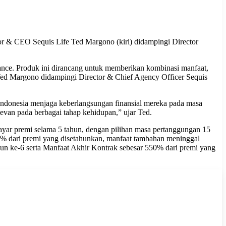
tor & CEO Sequis Life Ted Margono (kiri) didampingi Director
ance. Produk ini dirancang untuk memberikan kombinasi manfaat,
 Ted Margono didampingi Director & Chief Agency Officer Sequis
Indonesia menjaga keberlangsungan finansial mereka pada masa
levan pada berbagai tahap kehidupan,” ujar Ted.
ayar premi selama 5 tahun, dengan pilihan masa pertanggungan 15
0% dari premi yang disetahunkan, manfaat tambahan meninggal
un ke-6 serta Manfaat Akhir Kontrak sebesar 550% dari premi yang