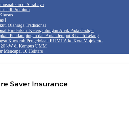
Dimusnahkan di Surabaya
ah Jadi Premium
Khusus
as I
ti Olahraga Tradisional
ional Hindarkan Ketergantungan Anak Pada Gadget
apkan Pendampingan dan Antar-Jemput Risalah Lelang
ngsu Kaweruh Pengelolaan RUMIJA ke Kota Mojokerto
g 120 kW di Kampus UMM
r Mencapai 10 Hektare
re Saver Insurance