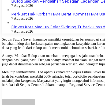
Bulog Siapkan Pengalihan Sebagian Cadangan Be
7 August 2026
Perkuat Hak Korban HAM Berat, Komnas HAM Us
7 August 2026
Dinkes Kota Madiun Gelar Skrining Tuberkulosis di
7 August 2026
Sequis Future Saver Insurance memiliki keunggulan beragam dari sisi 
bertahan hidup dan berkesempatan meningkatkan kesejahteraan karen
dana yang lebih dari cukup untuk memenuhi kebutuhan sehari-hari h
Adanya Manfaat Hidup akan membantu menjaga kesejahteraan keluarga
dengan hasil yang pasti. Dengan adanya manfaat ini akan sangat m
juga dapat dimanfaatkan sebagai persiapan warisan, dan beragam tuju
Menutup sambutannya, Ted optimis kehadiran Sequis Future Saver Ins
telah berkontribusi melebihi 50% terhadap total portofolio pendapata
melalui jalur keagenan. Masyarakat yang ingin mengetahui informasi
berlokasi di Sequis Center di Jakarta maupun Regional Service Cen