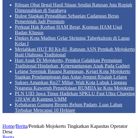
Ribuan Obat Ilegal Hasil Sitaan Senilai Ratusan Juta Rupiah
Dimusnahkan di Surabaya
Bulog Siapkan Pengalihan Sebagian Cadangan Beras
Pemerintah Jadi Premium
Perkuat Hak Korban HAM Berat, Komnas HAM Usul
Badan Khusus
Dinkes Kota Madiun Gelar Skrining Tuberkulosis di Lapas
Kelas I
Meriahkan HUT RI Ke-81, Ratusan ASN Pemkab Mojokerto
Ikuti Olahraga Tradisional
Hari Anak Di Mojokerto, Pemkot Galakkan Permainan
Tradisional Hindarkan Ketergantungan Anak Pada Gadget
Lelang Serentak Barang Rampasan, Kejari Kota Mojokerto
Siapkan Pendampingan dan Antar-Jemput Risalah Lelang
Sukses Amankan Rp27 Miliar, Wali Kota Lubuk Linggau
Ngangsu Kaweruh Pengelolaan RUMIJA ke Kota Mojokerto
PLN UID Jawa Timur Hadirkan SPKLU Fast Ultra Charging
120 kW di Kampus UMM
Kebakaran Gunung Bromo Belum Padam, Luas Lahan
Terbakar Mencapai 10 Hektare
Home
/
Berita
/
Pemkab Mojokerto Tingkatkan Kapasitas Operator
Desa
Berita