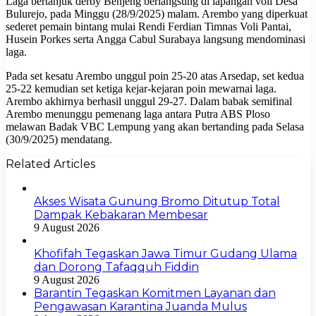
Laga bertanjuk derby Benjeng berlangsung di lapangan voli Desa
Bulurejo, pada Minggu (28/9/2025) malam. Arembo yang diperkuat
sederet pemain bintang mulai Rendi Ferdian Timnas Voli Pantai,
Husein Porkes serta Angga Cabul Surabaya langsung mendominasi
laga.
Pada set kesatu Arembo unggul poin 25-20 atas Arsedap, set kedua
25-22 kemudian set ketiga kejar-kejaran poin mewarnai laga.
Arembo akhirnya berhasil unggul 29-27. Dalam babak semifinal
Arembo menunggu pemenang laga antara Putra ABS Ploso
melawan Badak VBC Lempung yang akan bertanding pada Selasa
(30/9/2025) mendatang.
Related Articles
Akses Wisata Gunung Bromo Ditutup Total
Dampak Kebakaran Membesar
9 August 2026
Khofifah Tegaskan Jawa Timur Gudang Ulama
dan Dorong Tafaqquh Fiddin
9 August 2026
Barantin Tegaskan Komitmen Layanan dan
Pengawasan Karantina Juanda Mulus