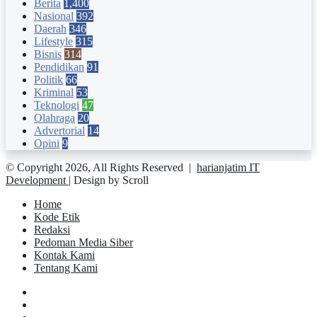
Berita
1,400
Nasional
392
Daerah
346
Lifestyle
315
Bisnis
314
Pendidikan
91
Politik
66
Kriminal
53
Teknologi
47
Olahraga
20
Advertorial
14
Opini
9
© Copyright 2026, All Rights Reserved |
harianjatim IT
Development
| Design by Scroll
Home
Kode Etik
Redaksi
Pedoman Media Siber
Kontak Kami
Tentang Kami
Facebook
Twitter
YouTube