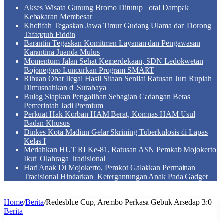
Akses Wisata Gunung Bromo Ditutup Total Dampak
Kebakaran Membesar
Khofifah Tegaskan Jawa Timur Gudang Ulama dan Dorong
Tafaqquh Fiddin
Barantin Tegaskan Komitmen Layanan dan Pengawasan
Karantina Juanda Mulus
Momentum Jalan Sehat Kemerdekaan, SDN Ledokwetan
Bojonegoro Luncurkan Program SMART
Ribuan Obat Ilegal Hasil Sitaan Senilai Ratusan Juta Rupiah
Dimusnahkan di Surabaya
Bulog Siapkan Pengalihan Sebagian Cadangan Beras
Pemerintah Jadi Premium
Perkuat Hak Korban HAM Berat, Komnas HAM Usul
Badan Khusus
Dinkes Kota Madiun Gelar Skrining Tuberkulosis di Lapas
Kelas I
Meriahkan HUT RI Ke-81, Ratusan ASN Pemkab Mojokerto
Ikuti Olahraga Tradisional
Hari Anak Di Mojokerto, Pemkot Galakkan Permainan
Tradisional Hindarkan Ketergantungan Anak Pada Gadget
Home
/
Berita
/
Redesblue Cup, Arembo Perkasa Gebuk Arsedap 3:0
Berita