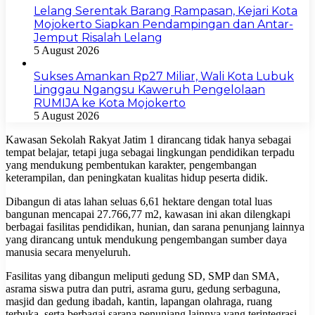
Lelang Serentak Barang Rampasan, Kejari Kota
Mojokerto Siapkan Pendampingan dan Antar-
Jemput Risalah Lelang
5 August 2026
Sukses Amankan Rp27 Miliar, Wali Kota Lubuk
Linggau Ngangsu Kaweruh Pengelolaan
RUMIJA ke Kota Mojokerto
5 August 2026
Kawasan Sekolah Rakyat Jatim 1 dirancang tidak hanya sebagai
tempat belajar, tetapi juga sebagai lingkungan pendidikan terpadu
yang mendukung pembentukan karakter, pengembangan
keterampilan, dan peningkatan kualitas hidup peserta didik.
Dibangun di atas lahan seluas 6,61 hektare dengan total luas
bangunan mencapai 27.766,77 m2, kawasan ini akan dilengkapi
berbagai fasilitas pendidikan, hunian, dan sarana penunjang lainnya
yang dirancang untuk mendukung pengembangan sumber daya
manusia secara menyeluruh.
Fasilitas yang dibangun meliputi gedung SD, SMP dan SMA,
asrama siswa putra dan putri, asrama guru, gedung serbaguna,
masjid dan gedung ibadah, kantin, lapangan olahraga, ruang
terbuka, serta berbagai sarana penunjang lainnya yang terintegrasi