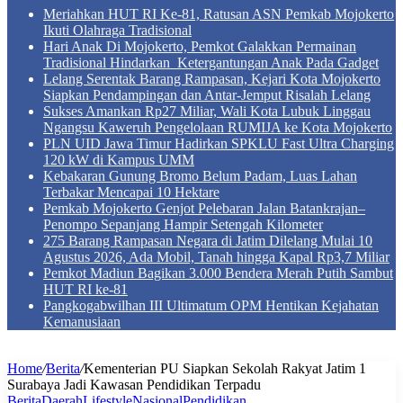
Meriahkan HUT RI Ke-81, Ratusan ASN Pemkab Mojokerto
Ikuti Olahraga Tradisional
Hari Anak Di Mojokerto, Pemkot Galakkan Permainan
Tradisional Hindarkan Ketergantungan Anak Pada Gadget
Lelang Serentak Barang Rampasan, Kejari Kota Mojokerto
Siapkan Pendampingan dan Antar-Jemput Risalah Lelang
Sukses Amankan Rp27 Miliar, Wali Kota Lubuk Linggau
Ngangsu Kaweruh Pengelolaan RUMIJA ke Kota Mojokerto
PLN UID Jawa Timur Hadirkan SPKLU Fast Ultra Charging
120 kW di Kampus UMM
Kebakaran Gunung Bromo Belum Padam, Luas Lahan
Terbakar Mencapai 10 Hektare
Pemkab Mojokerto Genjot Pelebaran Jalan Batankrajan–
Penompo Sepanjang Hampir Setengah Kilometer
275 Barang Rampasan Negara di Jatim Dilelang Mulai 10
Agustus 2026, Ada Mobil, Tanah hingga Kapal Rp3,7 Miliar
Pemkot Madiun Bagikan 3.000 Bendera Merah Putih Sambut
HUT RI ke-81
Pangkogabwilhan III Ultimatum OPM Hentikan Kejahatan
Kemanusiaan
Home
/
Berita
/
Kementerian PU Siapkan Sekolah Rakyat Jatim 1
Surabaya Jadi Kawasan Pendidikan Terpadu
Berita
Daerah
Lifestyle
Nasional
Pendidikan