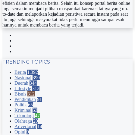
efisien dalam membaca berita. Selain itu konsep portal berita online
juga semakin menjadi pilihan masyarakat karena sifatnya yang up-
to-date dan melaporkan kejadian peristiwa secara instant pada saat
itu juga sehingga masyarakat tidak perlu menunggu sampai esok
harinya untuk membaca berita yang terjadi.
Facebook
Twitter
YouTube
Instagram
TRENDING TOPICS
Berita
1,392
Nasional
390
Daerah
344
Lifestyle
312
Bisnis
312
Pendidikan
91
Politik
65
Kriminal
53
Teknologi
47
Olahraga
20
Advertorial
14
Opini
9