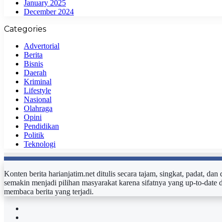
January 2025
December 2024
Categories
Advertorial
Berita
Bisnis
Daerah
Kriminal
Lifestyle
Nasional
Olahraga
Opini
Pendidikan
Politik
Teknologi
Konten berita harianjatim.net ditulis secara tajam, singkat, padat, da
semakin menjadi pilihan masyarakat karena sifatnya yang up-to-date 
membaca berita yang terjadi.
Facebook
Twitter