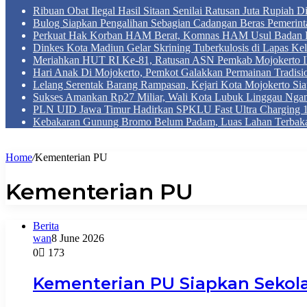
Ribuan Obat Ilegal Hasil Sitaan Senilai Ratusan Juta Rupiah 
Bulog Siapkan Pengalihan Sebagian Cadangan Beras Pemerint
Perkuat Hak Korban HAM Berat, Komnas HAM Usul Badan 
Dinkes Kota Madiun Gelar Skrining Tuberkulosis di Lapas Kel
Meriahkan HUT RI Ke-81, Ratusan ASN Pemkab Mojokerto Iku
Hari Anak Di Mojokerto, Pemkot Galakkan Permainan Tradis
Lelang Serentak Barang Rampasan, Kejari Kota Mojokerto Si
Sukses Amankan Rp27 Miliar, Wali Kota Lubuk Linggau Nga
PLN UID Jawa Timur Hadirkan SPKLU Fast Ultra Chargin
Kebakaran Gunung Bromo Belum Padam, Luas Lahan Terbaka
Home
/
Kementerian PU
Kementerian PU
Berita
wan
8 June 2026
0
173
Kementerian PU Siapkan Sekola