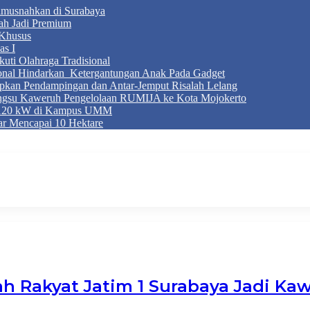
Dimusnahkan di Surabaya
ah Jadi Premium
Khusus
as I
ti Olahraga Tradisional
ional Hindarkan Ketergantungan Anak Pada Gadget
apkan Pendampingan dan Antar-Jemput Risalah Lelang
ngsu Kaweruh Pengelolaan RUMIJA ke Kota Mojokerto
g 120 kW di Kampus UMM
r Mencapai 10 Hektare
h Rakyat Jatim 1 Surabaya Jadi Ka