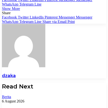
WhatsApp
Telegram
Line
Show More
Share
Facebook
Twitter
LinkedIn
Pinterest
Messenger
Messenger
WhatsApp
Telegram
Line
Share via Email
Print
dzaka
Read Next
Berita
6 August 2026