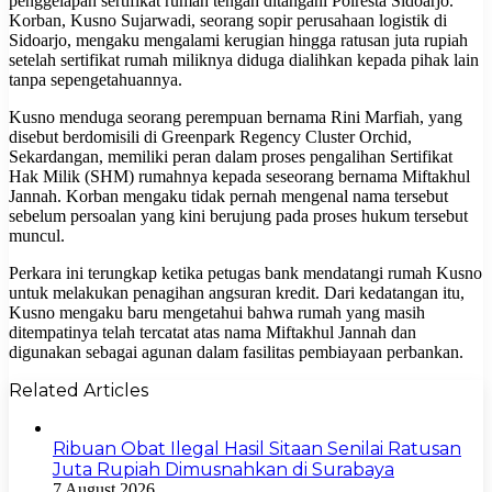
penggelapan sertifikat rumah tengah ditangani Polresta Sidoarjo.
Korban, Kusno Sujarwadi, seorang sopir perusahaan logistik di
Sidoarjo, mengaku mengalami kerugian hingga ratusan juta rupiah
setelah sertifikat rumah miliknya diduga dialihkan kepada pihak lain
tanpa sepengetahuannya.
Kusno menduga seorang perempuan bernama Rini Marfiah, yang
disebut berdomisili di Greenpark Regency Cluster Orchid,
Sekardangan, memiliki peran dalam proses pengalihan Sertifikat
Hak Milik (SHM) rumahnya kepada seseorang bernama Miftakhul
Jannah. Korban mengaku tidak pernah mengenal nama tersebut
sebelum persoalan yang kini berujung pada proses hukum tersebut
muncul.
Perkara ini terungkap ketika petugas bank mendatangi rumah Kusno
untuk melakukan penagihan angsuran kredit. Dari kedatangan itu,
Kusno mengaku baru mengetahui bahwa rumah yang masih
ditempatinya telah tercatat atas nama Miftakhul Jannah dan
digunakan sebagai agunan dalam fasilitas pembiayaan perbankan.
Related Articles
Ribuan Obat Ilegal Hasil Sitaan Senilai Ratusan
Juta Rupiah Dimusnahkan di Surabaya
7 August 2026