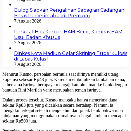
Bulog Siapkan Pengalihan Sebagian Cadangan
Beras Pemerintah Jadi Premium
7 August 2026
Perkuat Hak Korban HAM Berat, Komnas HAM
Usul Badan Khusus
7 August 2026
Dinkes Kota Madiun Gelar Skrining Tuberkulosis
di Lapas Kelas I
7 August 2026
Menurut Kusno, persoalan bermula saat dirinya memiliki utang
koperasi sebesar Rp43 juta. Karena membutuhkan tambahan dana,
ia bersama istrinya berupaya mengajukan pinjaman ke bank dengan
bantuan Rini Marfiah yang merupakan teman istrinya.
Dalam proses tersebut, Kusno mengaku hanya menerima dana
sekitar Rp83 juta yang dicairkan secara bertahap. Namun, ia
mengaku terkejut setelah mengetahui dari pihak bank bahwa nilai
pinjaman yang menggunakan rumahnya sebagai jaminan mencapai
sekitar Rp500 juta.
Perbedaan nominal yang cukup besar antara dana yang diterima dan