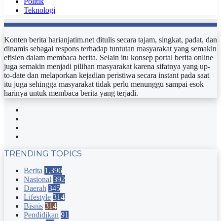
Politik
Teknologi
Konten berita harianjatim.net ditulis secara tajam, singkat, padat, dan
dinamis sebagai respons terhadap tuntutan masyarakat yang semakin
efisien dalam membaca berita. Selain itu konsep portal berita online
juga semakin menjadi pilihan masyarakat karena sifatnya yang up-
to-date dan melaporkan kejadian peristiwa secara instant pada saat
itu juga sehingga masyarakat tidak perlu menunggu sampai esok
harinya untuk membaca berita yang terjadi.
Facebook
Twitter
YouTube
Instagram
TRENDING TOPICS
Berita
1,396
Nasional
392
Daerah
345
Lifestyle
314
Bisnis
314
Pendidikan
91