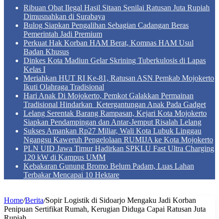
Ribuan Obat Ilegal Hasil Sitaan Senilai Ratusan Juta Rupiah
Dimusnahkan di Surabaya
Bulog Siapkan Pengalihan Sebagian Cadangan Beras
Pemerintah Jadi Premium
Perkuat Hak Korban HAM Berat, Komnas HAM Usul
Badan Khusus
Dinkes Kota Madiun Gelar Skrining Tuberkulosis di Lapas
Kelas I
Meriahkan HUT RI Ke-81, Ratusan ASN Pemkab Mojokerto
Ikuti Olahraga Tradisional
Hari Anak Di Mojokerto, Pemkot Galakkan Permainan
Tradisional Hindarkan Ketergantungan Anak Pada Gadget
Lelang Serentak Barang Rampasan, Kejari Kota Mojokerto
Siapkan Pendampingan dan Antar-Jemput Risalah Lelang
Sukses Amankan Rp27 Miliar, Wali Kota Lubuk Linggau
Ngangsu Kaweruh Pengelolaan RUMIJA ke Kota Mojokerto
PLN UID Jawa Timur Hadirkan SPKLU Fast Ultra Charging
120 kW di Kampus UMM
Kebakaran Gunung Bromo Belum Padam, Luas Lahan
Terbakar Mencapai 10 Hektare
Home
/
Berita
/
Sopir Logistik di Sidoarjo Mengaku Jadi Korban
Penipuan Sertifikat Rumah, Kerugian Diduga Capai Ratusan Juta
Rupiah