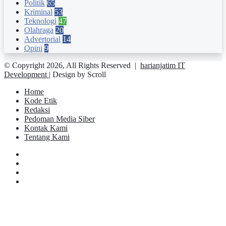
Politik
65
Kriminal
53
Teknologi
47
Olahraga
20
Advertorial
14
Opini
9
© Copyright 2026, All Rights Reserved |
harianjatim IT
Development
| Design by Scroll
Home
Kode Etik
Redaksi
Pedoman Media Siber
Kontak Kami
Tentang Kami
Facebook
Twitter
YouTube
Instagram
Facebook
Twitter
Pinterest
Messenger
Messenger
WhatsApp
Telegram
Back
to
top
button