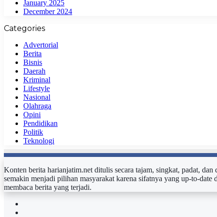
January 2025
December 2024
Categories
Advertorial
Berita
Bisnis
Daerah
Kriminal
Lifestyle
Nasional
Olahraga
Opini
Pendidikan
Politik
Teknologi
Konten berita harianjatim.net ditulis secara tajam, singkat, padat, da
semakin menjadi pilihan masyarakat karena sifatnya yang up-to-date 
membaca berita yang terjadi.
Facebook
Twitter