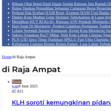
Ribuan Obat Ilegal Hasil Sitaan Senilai Ratusan Juta Rupiah 
Bulog Siapkan Pengalihan Sebagian Cadangan Beras Pemerint
Perkuat Hak Korban HAM Berat, Komnas HAM Usul Badan 
Dinkes Kota Madiun Gelar Skrining Tuberkulosis di Lapas Kel
Meriahkan HUT RI Ke-81, Ratusan ASN Pemkab Mojokerto Iku
Hari Anak Di Mojokerto, Pemkot Galakkan Permainan Tradis
Lelang Serentak Barang Rampasan, Kejari Kota Mojokerto Si
Sukses Amankan Rp27 Miliar, Wali Kota Lubuk Linggau Nga
PLN UID Jawa Timur Hadirkan SPKLU Fast Ultra Chargin
Kebakaran Gunung Bromo Belum Padam, Luas Lahan Terbaka
Home
/
di Raja Ampat
di Raja Ampat
Bisnis
wan
9 June 2025
0
815
KLH soroti kemungkinan pidana