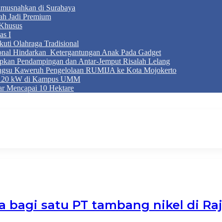
Dimusnahkan di Surabaya
ah Jadi Premium
Khusus
as I
ti Olahraga Tradisional
ional Hindarkan Ketergantungan Anak Pada Gadget
apkan Pendampingan dan Antar-Jemput Risalah Lelang
ngsu Kaweruh Pengelolaan RUMIJA ke Kota Mojokerto
g 120 kW di Kampus UMM
r Mencapai 10 Hektare
 bagi satu PT tambang nikel di Ra