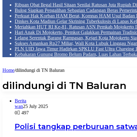
Ribuan Obat Ilegal Hasil Sitaan Senilai Ratusan Juta Rupiah 
Bulog Siapkan Pengalihan Sebagian Cadangan Beras Pemerint
Perkuat Hak Korban HAM Berat, Komnas HAM Usul Badan 
Dinkes Kota Madiun Gelar Skrining Tuberkulosis di Lapas Kel
Meriahkan HUT RI Ke-81, Ratusan ASN Pemkab Mojokerto Iku
Hari Anak Di Mojokerto, Pemkot Galakkan Permainan Tradis
Lelang Serentak Barang Rampasan, Kejari Kota Mojokerto Si
Sukses Amankan Rp27 Miliar, Wali Kota Lubuk Linggau Nga
PLN UID Jawa Timur Hadirkan SPKLU Fast Ultra Chargin
Kebakaran Gunung Bromo Belum Padam, Luas Lahan Terbaka
Home
/
dilindungi di TN Baluran
dilindungi di TN Baluran
Berita
wan
25 July 2025
0
497
Polisi tangkap perburuan satwa