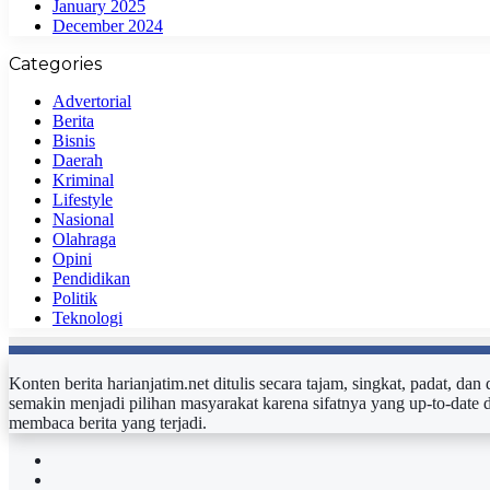
January 2025
December 2024
Categories
Advertorial
Berita
Bisnis
Daerah
Kriminal
Lifestyle
Nasional
Olahraga
Opini
Pendidikan
Politik
Teknologi
Konten berita harianjatim.net ditulis secara tajam, singkat, padat, da
semakin menjadi pilihan masyarakat karena sifatnya yang up-to-date 
membaca berita yang terjadi.
Facebook
Twitter