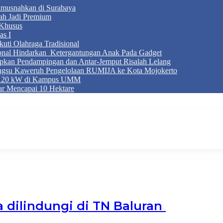
Dimusnahkan di Surabaya
ah Jadi Premium
Khusus
as I
ti Olahraga Tradisional
ional Hindarkan Ketergantungan Anak Pada Gadget
apkan Pendampingan dan Antar-Jemput Risalah Lelang
ngsu Kaweruh Pengelolaan RUMIJA ke Kota Mojokerto
g 120 kW di Kampus UMM
r Mencapai 10 Hektare
 dilindungi di TN Baluran