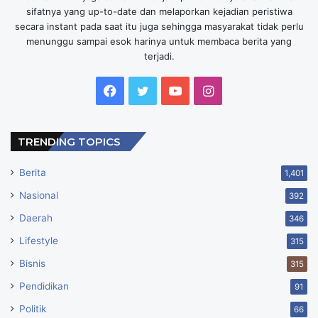
sifatnya yang up-to-date dan melaporkan kejadian peristiwa
secara instant pada saat itu juga sehingga masyarakat tidak perlu
menunggu sampai esok harinya untuk membaca berita yang
terjadi.
Facebook
Twitter
YouTube
Instagram
TRENDING TOPICS
Berita
1,401
Nasional
392
Daerah
346
Lifestyle
315
Bisnis
315
Pendidikan
91
Politik
66