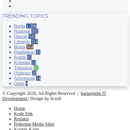
YouTube
Instagram
TRENDING TOPICS
Berita
1,396
Nasional
392
Daerah
345
Lifestyle
314
Bisnis
314
Pendidikan
91
Politik
65
Kriminal
53
Teknologi
47
Olahraga
20
Advertorial
14
Opini
9
© Copyright 2026, All Rights Reserved |
harianjatim IT
Development
| Design by Scroll
Home
Kode Etik
Redaksi
Pedoman Media Siber
Kontak Kami