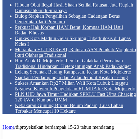
Ribuan Obat Ilegal Hasil Sitaan Senilai Ratusan Juta Rupiah
Dimusnahkan di Surabaya
Bulog Siapkan Pengalihan Sebagian Cadangan Beras
Pemerintah Jadi Premium
Perkuat Hak Korban HAM Berat, Komnas HAM Usul
Badan Khusus
Dinkes Kota Madiun Gelar Skrining Tuberkulosis di Lapas
Kelas I
Meriahkan HUT RI Ke-81, Ratusan ASN Pemkab Mojokerto
Ikuti Olahraga Tradisional
Hari Anak Di Mojokerto, Pemkot Galakkan Permainan
Tradisional Hindarkan Ketergantungan Anak Pada Gadget
Lelang Serentak Barang Rampasan, Kejari Kota Mojokerto
Siapkan Pendampingan dan Antar-Jemput Risalah Lelang
Sukses Amankan Rp27 Miliar, Wali Kota Lubuk Linggau
Ngangsu Kaweruh Pengelolaan RUMIJA ke Kota Mojokerto
PLN UID Jawa Timur Hadirkan SPKLU Fast Ultra Charging
120 kW di Kampus UMM
Kebakaran Gunung Bromo Belum Padam, Luas Lahan
Terbakar Mencapai 10 Hektare
Home
/
diproyeksikan berdampak 15-20 tahun mendatang