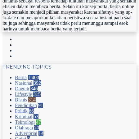
dinamis sebagai respons terhadap tuntutan masyarakat yang semakin
efisien dalam membaca berita. Selain itu konsep portal berita online
juga semakin menjadi pilihan masyarakat karena sifatnya yang up-
to-date dan melaporkan kejadian peristiwa secara instant pada saat
itu juga sehingga masyarakat tidak perlu menunggu sampai esok
harinya untuk membaca berita yang terjadi.
Facebook
Twitter
YouTube
Instagram
TRENDING TOPICS
Berita
1,400
Nasional
392
Daerah
346
Lifestyle
315
Bisnis
314
Pendidikan
91
Politik
66
Kriminal
53
Teknologi
47
Olahraga
20
Advertorial
14
Opini
9