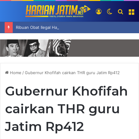
Log
Switch
Searc
M
In
skin
for
Ribuan Obat Ilegal Hasil Sitaan Senilai Ratusan Juta Rupiah Dimusnahkan di Surabaya
Home
/
Gubernur Khofifah cairkan THR guru Jatim Rp412
Gubernur Khofifah
cairkan THR guru
Jatim Rp412