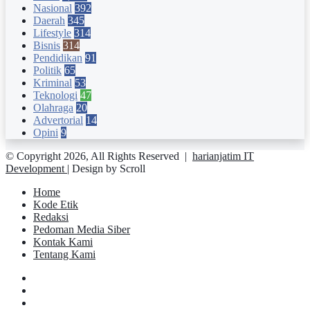
Nasional
392
Daerah
345
Lifestyle
314
Bisnis
314
Pendidikan
91
Politik
65
Kriminal
53
Teknologi
47
Olahraga
20
Advertorial
14
Opini
9
© Copyright 2026, All Rights Reserved |
harianjatim IT
Development
| Design by Scroll
Home
Kode Etik
Redaksi
Pedoman Media Siber
Kontak Kami
Tentang Kami
Facebook
Twitter
YouTube