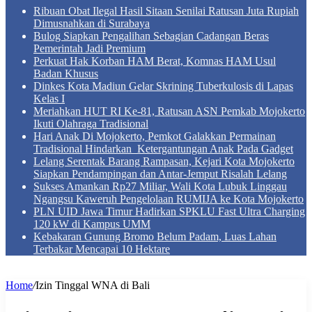
Ribuan Obat Ilegal Hasil Sitaan Senilai Ratusan Juta Rupiah
Dimusnahkan di Surabaya
Bulog Siapkan Pengalihan Sebagian Cadangan Beras
Pemerintah Jadi Premium
Perkuat Hak Korban HAM Berat, Komnas HAM Usul
Badan Khusus
Dinkes Kota Madiun Gelar Skrining Tuberkulosis di Lapas
Kelas I
Meriahkan HUT RI Ke-81, Ratusan ASN Pemkab Mojokerto
Ikuti Olahraga Tradisional
Hari Anak Di Mojokerto, Pemkot Galakkan Permainan
Tradisional Hindarkan Ketergantungan Anak Pada Gadget
Lelang Serentak Barang Rampasan, Kejari Kota Mojokerto
Siapkan Pendampingan dan Antar-Jemput Risalah Lelang
Sukses Amankan Rp27 Miliar, Wali Kota Lubuk Linggau
Ngangsu Kaweruh Pengelolaan RUMIJA ke Kota Mojokerto
PLN UID Jawa Timur Hadirkan SPKLU Fast Ultra Charging
120 kW di Kampus UMM
Kebakaran Gunung Bromo Belum Padam, Luas Lahan
Terbakar Mencapai 10 Hektare
Home
/
Izin Tinggal WNA di Bali