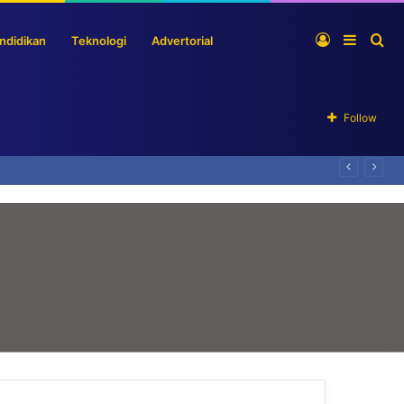
Log
Sideba
Se
ndidikan
Teknologi
Advertorial
In
for
Follow