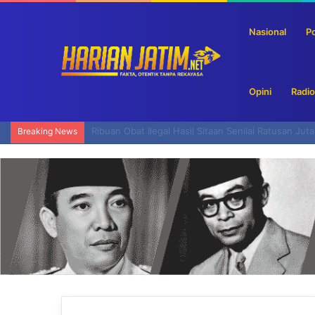
Nasional
Po
Opini
Radio
Bulog Siapkan Pengalihan Sebagian Cadangan Bera
Breaking News