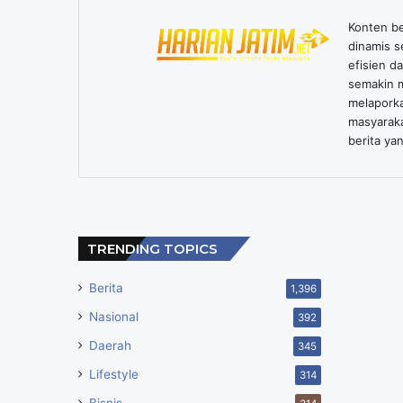
Konten ber
dinamis s
efisien d
semakin m
melaporka
masyarak
berita yan
TRENDING TOPICS
Berita
1,396
Nasional
392
Daerah
345
Lifestyle
314