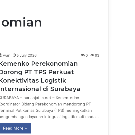
nomian
wan
5 July 2026
0
93
Kemenko Perekonomian
Dorong PT TPS Perkuat
Konektivitas Logistik
Internasional di Surabaya
SURABAYA – harianjatim.net – Kementerian
Koordinator Bidang Perekonomian mendorong PT
Terminal Petikemas Surabaya (TPS) meningkatkan
pengembangan layanan integrasi logistik multimoda…
Read More »