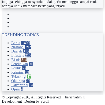
itu juga sehingga masyarakat tidak perlu menunggu sampai esok
harinya untuk membaca berita yang terjadi.
Facebook
Twitter
YouTube
Instagram
TRENDING TOPICS
Berita
1,400
Nasional
392
Daerah
346
Lifestyle
315
Bisnis
314
Pendidikan
91
Politik
66
Kriminal
53
Teknologi
47
Olahraga
20
Advertorial
14
Opini
9
© Copyright 2026, All Rights Reserved |
harianjatim IT
Development
| Design by Scroll