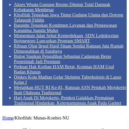
Akses Wisata Gunung Bromo Ditutup Total Dampak
Kebakaran Membesar
Khofifah Tegaskan Jawa Timur Gudang Ulama dan Dorong
Tafaqquh Fiddin
Barantin Tegaskan Komitmen Layanan dan Pengawasan
Karantina Juanda Mulus
Momentum Jalan Sehat Kemerdekaan, SDN Ledokwetan
Bojonegoro Luncurkan Program SMART
Ribuan Obat Ilegal Hasil Sitaan Senilai Ratusan Juta Rupiah
Dimusnahkan di Surabaya
Bulog Siapkan Pengalihan Sebagian Cadangan Beras
Pemerintah Jadi Premium
Perkuat Hak Korban HAM Berat, Komnas HAM Usul
Badan Khusus
Dinkes Kota Madiun Gelar Skrining Tuberkulosis di Lapas
Kelas I
Meriahkan HUT RI Ke-81, Ratusan ASN Pemkab Mojokerto
Ikuti Olahraga Tradisional
Hari Anak Di Mojokerto, Pemkot Galakkan Permainan
Tradisional Hindarkan Ketergantungan Anak Pada Gadget
Home
/
Khofifah: Munas-Konbes NU