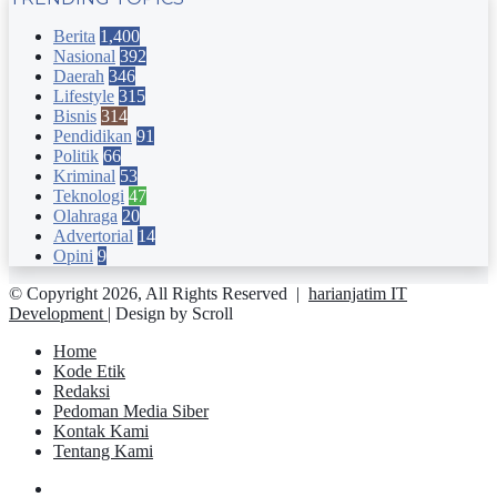
Berita
1,400
Nasional
392
Daerah
346
Lifestyle
315
Bisnis
314
Pendidikan
91
Politik
66
Kriminal
53
Teknologi
47
Olahraga
20
Advertorial
14
Opini
9
© Copyright 2026, All Rights Reserved |
harianjatim IT
Development
| Design by Scroll
Home
Kode Etik
Redaksi
Pedoman Media Siber
Kontak Kami
Tentang Kami
Facebook