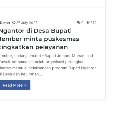
wan
27 July 2025
0
371
Ngantor di Desa Bupati
Jember minta puskesmas
tingkatkan pelayanan
Jember, harianjatim.net –Bupati Jember Muhammad
Fawait bersama sejumlah organisasi perangkat
daerah memulai pelaksanaan program Bupati Ngantor
di Desa dan Kelurahan…
Read More »