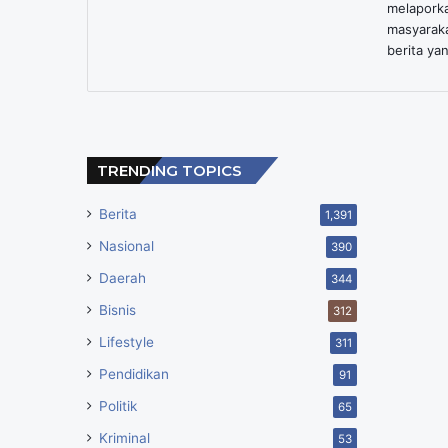
melaporka
masyarak
berita yan
TRENDING TOPICS
Berita
1,391
Nasional
390
Daerah
344
Bisnis
312
Lifestyle
311
Pendidikan
91
Politik
65
Kriminal
53