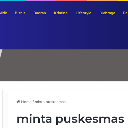
litik
Bisnis
Daerah
Kriminal
Lifestyle
Olahraga
Pe
jokerto Siapkan Pendampingan dan Antar-Jemput Risalah Lelang
Home
/
minta puskesmas
minta puskesmas