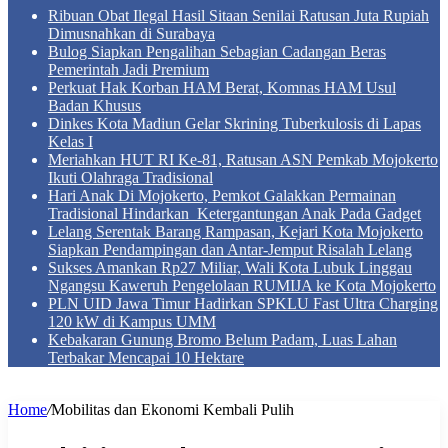
Ribuan Obat Ilegal Hasil Sitaan Senilai Ratusan Juta Rupiah
Dimusnahkan di Surabaya
Bulog Siapkan Pengalihan Sebagian Cadangan Beras
Pemerintah Jadi Premium
Perkuat Hak Korban HAM Berat, Komnas HAM Usul
Badan Khusus
Dinkes Kota Madiun Gelar Skrining Tuberkulosis di Lapas
Kelas I
Meriahkan HUT RI Ke-81, Ratusan ASN Pemkab Mojokerto
Ikuti Olahraga Tradisional
Hari Anak Di Mojokerto, Pemkot Galakkan Permainan
Tradisional Hindarkan Ketergantungan Anak Pada Gadget
Lelang Serentak Barang Rampasan, Kejari Kota Mojokerto
Siapkan Pendampingan dan Antar-Jemput Risalah Lelang
Sukses Amankan Rp27 Miliar, Wali Kota Lubuk Linggau
Ngangsu Kaweruh Pengelolaan RUMIJA ke Kota Mojokerto
PLN UID Jawa Timur Hadirkan SPKLU Fast Ultra Charging
120 kW di Kampus UMM
Kebakaran Gunung Bromo Belum Padam, Luas Lahan
Terbakar Mencapai 10 Hektare
Home
/
Mobilitas dan Ekonomi Kembali Pulih