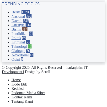
TRENDING TOPICS
Berita
1,396
Nasional
392
Daerah
345
Lifestyle
314
Bisnis
314
Pendidikan
91
Politik
65
Kriminal
53
Teknologi
47
Olahraga
20
Advertorial
14
Opini
9
© Copyright 2026, All Rights Reserved |
harianjatim IT
Development
| Design by Scroll
Home
Kode Etik
Redaksi
Pedoman Media Siber
Kontak Kami
Tentang Kami