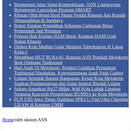
Momentum Jalan Sehat Kemerdekaan, SDN Ledokwetan
Bojonegoro Luncurkan Program SMART
Ribuan Obat Ilegal Hasil Sitaan Senilai Ratusan Juta Rupiah
Dimusnahkan di Surabaya
Bulog Siapkan Pengalihan Sebagian Cadangan Beras
Pemerintah Jadi Premium
Perkuat Hak Korban HAM Berat, Komnas HAM Usul
Badan Khusus
Dinkes Kota Madiun Gelar Skrining Tuberkulosis di Lapas
Kelas I
Meriahkan HUT RI Ke-81, Ratusan ASN Pemkab Mojokerto
Ikuti Olahraga Tradisional
Hari Anak Di Mojokerto, Pemkot Galakkan Permainan
Tradisional Hindarkan Ketergantungan Anak Pada Gadget
Lelang Serentak Barang Rampasan, Kejari Kota Mojokerto
Siapkan Pendampingan dan Antar-Jemput Risalah Lelang
Sukses Amankan Rp27 Miliar, Wali Kota Lubuk Linggau
Ngangsu Kaweruh Pengelolaan RUMIJA ke Kota Mojokerto
PLN UID Jawa Timur Hadirkan SPKLU Fast Ultra Charging
120 kW di Kampus UMM
Home
/
oleh oknum ASN