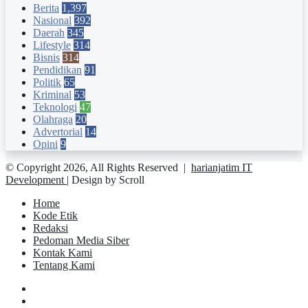
Berita
1,397
Nasional
392
Daerah
345
Lifestyle
314
Bisnis
314
Pendidikan
91
Politik
65
Kriminal
53
Teknologi
47
Olahraga
20
Advertorial
14
Opini
9
© Copyright 2026, All Rights Reserved |
harianjatim IT
Development
| Design by Scroll
Home
Kode Etik
Redaksi
Pedoman Media Siber
Kontak Kami
Tentang Kami
Facebook
Twitter