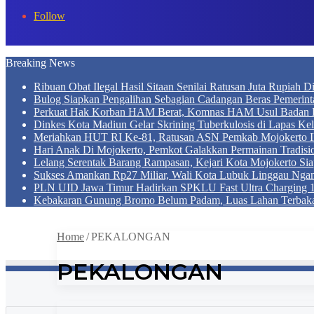
In
Follow
Breaking News
Ribuan Obat Ilegal Hasil Sitaan Senilai Ratusan Juta Rupiah 
Bulog Siapkan Pengalihan Sebagian Cadangan Beras Pemerint
Perkuat Hak Korban HAM Berat, Komnas HAM Usul Badan 
Dinkes Kota Madiun Gelar Skrining Tuberkulosis di Lapas Kel
Meriahkan HUT RI Ke-81, Ratusan ASN Pemkab Mojokerto Iku
Hari Anak Di Mojokerto, Pemkot Galakkan Permainan Tradis
Lelang Serentak Barang Rampasan, Kejari Kota Mojokerto Si
Sukses Amankan Rp27 Miliar, Wali Kota Lubuk Linggau Nga
PLN UID Jawa Timur Hadirkan SPKLU Fast Ultra Chargin
Kebakaran Gunung Bromo Belum Padam, Luas Lahan Terbaka
Home
/
PEKALONGAN
PEKALONGAN