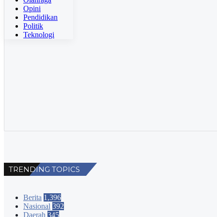
sehingga
Opini
masyarakat
Pendidikan
tidak
Politik
perlu
Teknologi
menunggu
sampai
esok
harinya
untuk
membaca
berita
yang
terjadi.
TRENDING TOPICS
Berita
1,396
Nasional
392
Daerah
345