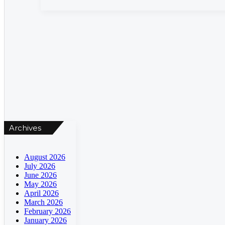
Konten
berita
harianjatim.net
ditulis
secara
tajam,
singkat,
padat,
dan
dinamis
sebagai
respons
Archives
terhadap
tuntutan
masyarakat
August 2026
yang
July 2026
semakin
June 2026
efisien
May 2026
dalam
April 2026
membaca
March 2026
berita.
February 2026
Selain
January 2026
itu