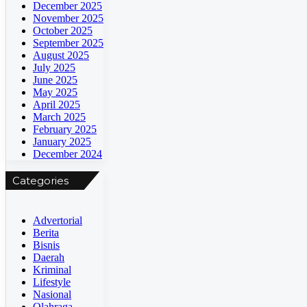
December 2025
konsep
November 2025
portal
October 2025
berita
September 2025
online
August 2025
juga
July 2025
semakin
June 2025
menjadi
May 2025
pilihan
April 2025
masyarakat
March 2025
karena
February 2025
sifatnya
January 2025
yang
December 2024
up-
to-
Categories
date
dan
melaporkan
kejadian
Advertorial
peristiwa
Berita
secara
Bisnis
instant
Daerah
pada
Kriminal
saat
Lifestyle
itu
Nasional
juga
Olahraga