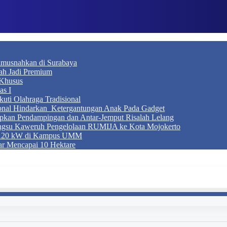
Dimusnahkan di Surabaya
ah Jadi Premium
Khusus
as I
ti Olahraga Tradisional
ional Hindarkan Ketergantungan Anak Pada Gadget
apkan Pendampingan dan Antar-Jemput Risalah Lelang
ngsu Kaweruh Pengelolaan RUMIJA ke Kota Mojokerto
g 120 kW di Kampus UMM
r Mencapai 10 Hektare