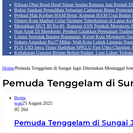
Ribuan Obat Ilegal Hasil Sitaan Senilai Ratusan Juta Rupiah 
Bulog Siapkan Pengalihan Sebagian Cadangan Beras Pemerint
Perkuat Hak Korban HAM Berat, Komnas HAM Usul Badan 
Dinkes Kota Madiun Gelar Skrining Tuberkulosis di Lapas Kel
Meriahkan HUT RI Ke-81, Ratusan ASN Pemkab Mojokerto Iku
Hari Anak Di Mojokerto, Pemkot Galakkan Permainan Tradis
Lelang Serentak Barang Rampasan, Kejari Kota Mojokerto Si
Sukses Amankan Rp27 Miliar, Wali Kota Lubuk Linggau Nga
PLN UID Jawa Timur Hadirkan SPKLU Fast Ultra Chargin
Kebakaran Gunung Bromo Belum Padam, Luas Lahan Terbaka
Home
/
Pemuda Tenggelam di Sungai Jagir Ditemukan Meninggal Sete
Pemuda Tenggelam di Sung
Berita
wan
25 August 2025
0
264
Pemuda Tenggelam di Sungai Ja