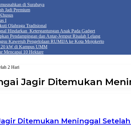
Dimusnahkan di Surabaya
ah Jadi Premium
Khusus
as I
ti Olahraga Tradisional
ional Hindarkan Ketergantungan Anak Pada Gadget
apkan Pendampingan dan Antar-Jemput Risalah Lelang
ngsu Kaweruh Pengelolaan RUMIJA ke Kota Mojokerto
g 120 kW di Kampus UMM
r Mencapai 10 Hektare
lah 2 Hari
ai Jagir Ditemukan Menin
gir Ditemukan Meninggal Setelah 