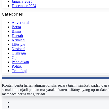
January 2025
December 2024
Categories
Advertorial
Berita
Bisnis
Daerah
Kriminal
Lifestyle
Nasional
Olahraga
Opini
Pendidikan
Politik
Teknologi
Konten berita harianjatim.net ditulis secara tajam, singkat, padat, da
semakin menjadi pilihan masyarakat karena sifatnya yang up-to-date 
membaca berita yang terjadi.
Facebook
Twitter