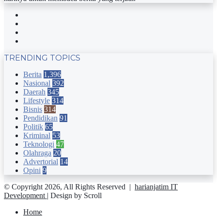
Facebook
Twitter
YouTube
Instagram
TRENDING TOPICS
Berita
1,396
Nasional
392
Daerah
345
Lifestyle
314
Bisnis
314
Pendidikan
91
Politik
65
Kriminal
53
Teknologi
47
Olahraga
20
Advertorial
14
Opini
9
© Copyright 2026, All Rights Reserved |
harianjatim IT
Development
| Design by Scroll
Home