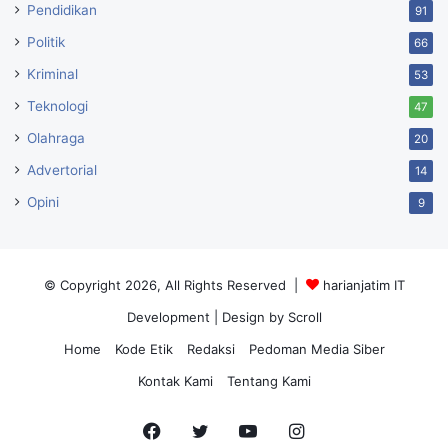
Pendidikan
91
Politik
66
Kriminal
53
Teknologi
47
Olahraga
20
Advertorial
14
Opini
9
© Copyright 2026, All Rights Reserved |
harianjatim IT
Development
| Design by Scroll
Home
Kode Etik
Redaksi
Pedoman Media Siber
Kontak Kami
Tentang Kami
Facebook
Twitter
YouTube
Instagram