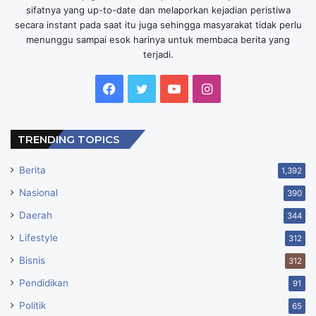
sifatnya yang up-to-date dan melaporkan kejadian peristiwa
secara instant pada saat itu juga sehingga masyarakat tidak perlu
menunggu sampai esok harinya untuk membaca berita yang
terjadi.
Facebook
Twitter
YouTube
Instagram
TRENDING TOPICS
Berita
1,392
Nasional
390
Daerah
344
Lifestyle
312
Bisnis
312
Pendidikan
91
Politik
65