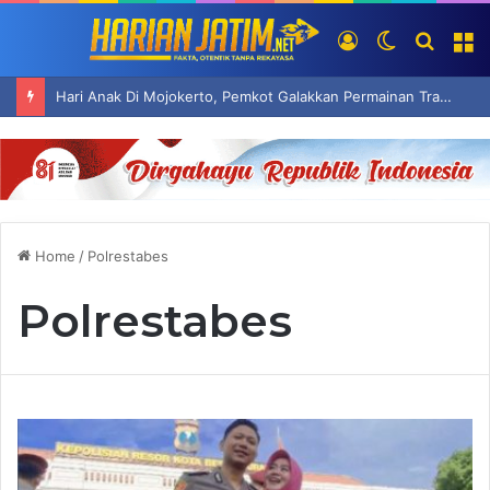
Log
Switch
Searc
M
In
skin
for
Hari Anak Di Mojokerto, Pemkot Galakkan Permainan Tradisional Hindarkan Ketergantungan Anak Pada Gadget
Home
/
Polrestabes
Polrestabes