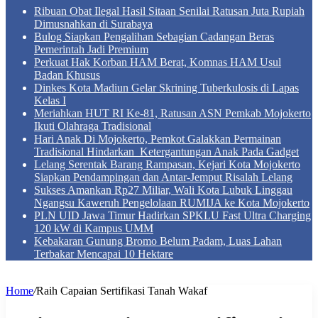
Ribuan Obat Ilegal Hasil Sitaan Senilai Ratusan Juta Rupiah
Dimusnahkan di Surabaya
Bulog Siapkan Pengalihan Sebagian Cadangan Beras
Pemerintah Jadi Premium
Perkuat Hak Korban HAM Berat, Komnas HAM Usul
Badan Khusus
Dinkes Kota Madiun Gelar Skrining Tuberkulosis di Lapas
Kelas I
Meriahkan HUT RI Ke-81, Ratusan ASN Pemkab Mojokerto
Ikuti Olahraga Tradisional
Hari Anak Di Mojokerto, Pemkot Galakkan Permainan
Tradisional Hindarkan Ketergantungan Anak Pada Gadget
Lelang Serentak Barang Rampasan, Kejari Kota Mojokerto
Siapkan Pendampingan dan Antar-Jemput Risalah Lelang
Sukses Amankan Rp27 Miliar, Wali Kota Lubuk Linggau
Ngangsu Kaweruh Pengelolaan RUMIJA ke Kota Mojokerto
PLN UID Jawa Timur Hadirkan SPKLU Fast Ultra Charging
120 kW di Kampus UMM
Kebakaran Gunung Bromo Belum Padam, Luas Lahan
Terbakar Mencapai 10 Hektare
Home
/
Raih Capaian Sertifikasi Tanah Wakaf