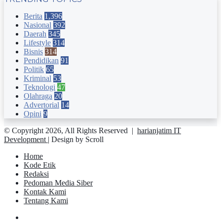
Berita
1,396
Nasional
392
Daerah
345
Lifestyle
314
Bisnis
314
Pendidikan
91
Politik
65
Kriminal
53
Teknologi
47
Olahraga
20
Advertorial
14
Opini
9
© Copyright 2026, All Rights Reserved |
harianjatim IT
Development
| Design by Scroll
Home
Kode Etik
Redaksi
Pedoman Media Siber
Kontak Kami
Tentang Kami
Facebook