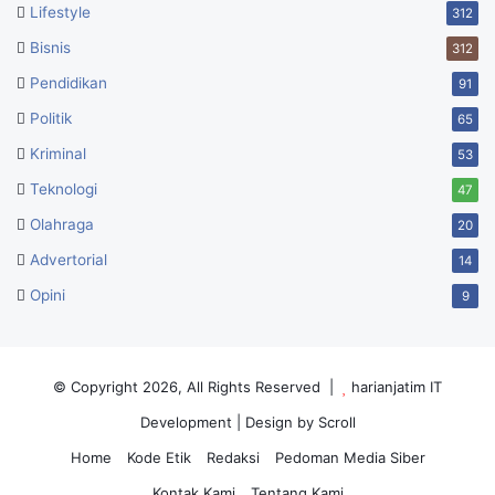
Lifestyle
312
Bisnis
312
Pendidikan
91
Politik
65
Kriminal
53
Teknologi
47
Olahraga
20
Advertorial
14
Opini
9
© Copyright 2026, All Rights Reserved |
harianjatim IT
Development
| Design by Scroll
Home
Kode Etik
Redaksi
Pedoman Media Siber
Kontak Kami
Tentang Kami