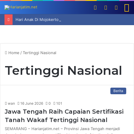
Log
Switch
Searc
M
In
skin
for
Hari Anak Di Mojokerto, Pemkot Galakkan Permainan Tradisional Hindarkan Ketergantungan Anak Pada Gadget
Home
/
Tertinggi Nasional
Tertinggi Nasional
Berita
wan
16 June 2026
0
101
Jawa Tengah Raih Capaian Sertifikasi
Tanah Wakaf Tertinggi Nasional
SEMARANG – Harianjatim.net – Provinsi Jawa Tengah menjadi