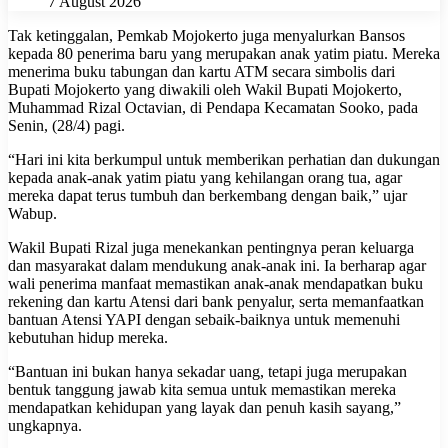
7 August 2026
Tak ketinggalan, Pemkab Mojokerto juga menyalurkan Bansos
kepada 80 penerima baru yang merupakan anak yatim piatu. Mereka
menerima buku tabungan dan kartu ATM secara simbolis dari
Bupati Mojokerto yang diwakili oleh Wakil Bupati Mojokerto,
Muhammad Rizal Octavian, di Pendapa Kecamatan Sooko, pada
Senin, (28/4) pagi.
“Hari ini kita berkumpul untuk memberikan perhatian dan dukungan
kepada anak-anak yatim piatu yang kehilangan orang tua, agar
mereka dapat terus tumbuh dan berkembang dengan baik,” ujar
Wabup.
Wakil Bupati Rizal juga menekankan pentingnya peran keluarga
dan masyarakat dalam mendukung anak-anak ini. Ia berharap agar
wali penerima manfaat memastikan anak-anak mendapatkan buku
rekening dan kartu Atensi dari bank penyalur, serta memanfaatkan
bantuan Atensi YAPI dengan sebaik-baiknya untuk memenuhi
kebutuhan hidup mereka.
“Bantuan ini bukan hanya sekadar uang, tetapi juga merupakan
bentuk tanggung jawab kita semua untuk memastikan mereka
mendapatkan kehidupan yang layak dan penuh kasih sayang,”
ungkapnya.