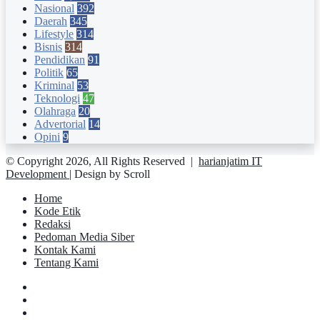
Nasional
392
Daerah
345
Lifestyle
314
Bisnis
314
Pendidikan
91
Politik
65
Kriminal
53
Teknologi
47
Olahraga
20
Advertorial
14
Opini
9
© Copyright 2026, All Rights Reserved |
harianjatim IT
Development
| Design by Scroll
Home
Kode Etik
Redaksi
Pedoman Media Siber
Kontak Kami
Tentang Kami
Facebook
Twitter
YouTube