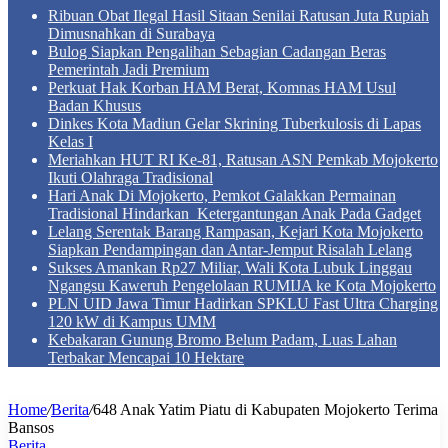
Ribuan Obat Ilegal Hasil Sitaan Senilai Ratusan Juta Rupiah
Dimusnahkan di Surabaya
Bulog Siapkan Pengalihan Sebagian Cadangan Beras
Pemerintah Jadi Premium
Perkuat Hak Korban HAM Berat, Komnas HAM Usul
Badan Khusus
Dinkes Kota Madiun Gelar Skrining Tuberkulosis di Lapas
Kelas I
Meriahkan HUT RI Ke-81, Ratusan ASN Pemkab Mojokerto
Ikuti Olahraga Tradisional
Hari Anak Di Mojokerto, Pemkot Galakkan Permainan
Tradisional Hindarkan Ketergantungan Anak Pada Gadget
Lelang Serentak Barang Rampasan, Kejari Kota Mojokerto
Siapkan Pendampingan dan Antar-Jemput Risalah Lelang
Sukses Amankan Rp27 Miliar, Wali Kota Lubuk Linggau
Ngangsu Kaweruh Pengelolaan RUMIJA ke Kota Mojokerto
PLN UID Jawa Timur Hadirkan SPKLU Fast Ultra Charging
120 kW di Kampus UMM
Kebakaran Gunung Bromo Belum Padam, Luas Lahan
Terbakar Mencapai 10 Hektare
Home
/
Berita
/
648 Anak Yatim Piatu di Kabupaten Mojokerto Terima
Bansos
Berita