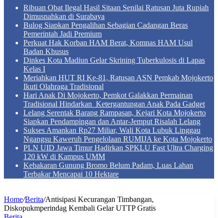
Ribuan Obat Ilegal Hasil Sitaan Senilai Ratusan Juta Rupiah
Dimusnahkan di Surabaya
Bulog Siapkan Pengalihan Sebagian Cadangan Beras
Pemerintah Jadi Premium
Perkuat Hak Korban HAM Berat, Komnas HAM Usul
Badan Khusus
Dinkes Kota Madiun Gelar Skrining Tuberkulosis di Lapas
Kelas I
Meriahkan HUT RI Ke-81, Ratusan ASN Pemkab Mojokerto
Ikuti Olahraga Tradisional
Hari Anak Di Mojokerto, Pemkot Galakkan Permainan
Tradisional Hindarkan Ketergantungan Anak Pada Gadget
Lelang Serentak Barang Rampasan, Kejari Kota Mojokerto
Siapkan Pendampingan dan Antar-Jemput Risalah Lelang
Sukses Amankan Rp27 Miliar, Wali Kota Lubuk Linggau
Ngangsu Kaweruh Pengelolaan RUMIJA ke Kota Mojokerto
PLN UID Jawa Timur Hadirkan SPKLU Fast Ultra Charging
120 kW di Kampus UMM
Kebakaran Gunung Bromo Belum Padam, Luas Lahan
Terbakar Mencapai 10 Hektare
Home
/
Berita
/
Antisipasi Kecurangan Timbangan,
Diskopukmperindag Kembali Gelar UTTP Gratis
Berita