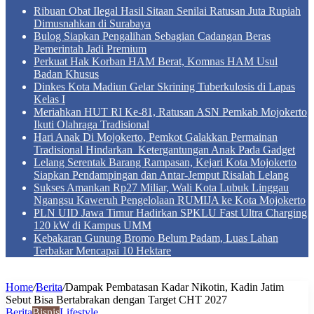
Ribuan Obat Ilegal Hasil Sitaan Senilai Ratusan Juta Rupiah
Dimusnahkan di Surabaya
Bulog Siapkan Pengalihan Sebagian Cadangan Beras
Pemerintah Jadi Premium
Perkuat Hak Korban HAM Berat, Komnas HAM Usul
Badan Khusus
Dinkes Kota Madiun Gelar Skrining Tuberkulosis di Lapas
Kelas I
Meriahkan HUT RI Ke-81, Ratusan ASN Pemkab Mojokerto
Ikuti Olahraga Tradisional
Hari Anak Di Mojokerto, Pemkot Galakkan Permainan
Tradisional Hindarkan Ketergantungan Anak Pada Gadget
Lelang Serentak Barang Rampasan, Kejari Kota Mojokerto
Siapkan Pendampingan dan Antar-Jemput Risalah Lelang
Sukses Amankan Rp27 Miliar, Wali Kota Lubuk Linggau
Ngangsu Kaweruh Pengelolaan RUMIJA ke Kota Mojokerto
PLN UID Jawa Timur Hadirkan SPKLU Fast Ultra Charging
120 kW di Kampus UMM
Kebakaran Gunung Bromo Belum Padam, Luas Lahan
Terbakar Mencapai 10 Hektare
Home
/
Berita
/
Dampak Pembatasan Kadar Nikotin, Kadin Jatim
Sebut Bisa Bertabrakan dengan Target CHT 2027
Berita
Bisnis
Lifestyle