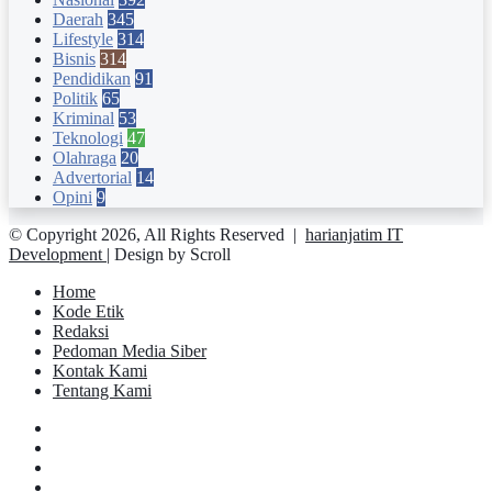
Daerah
345
Lifestyle
314
Bisnis
314
Pendidikan
91
Politik
65
Kriminal
53
Teknologi
47
Olahraga
20
Advertorial
14
Opini
9
© Copyright 2026, All Rights Reserved |
harianjatim IT
Development
| Design by Scroll
Home
Kode Etik
Redaksi
Pedoman Media Siber
Kontak Kami
Tentang Kami
Facebook
Twitter
YouTube
Instagram