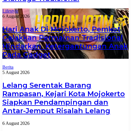
Lifestyle
6 August 2026
Hari Anak Di Mojokerto, Pemkot
Galakkan Permainan Tradisional
Hindarkan Ketergantungan Anak
Pada Gadget
Berita
5 August 2026
Lelang Serentak Barang
Rampasan, Kejari Kota Mojokerto
Siapkan Pendampingan dan
Antar-Jemput Risalah Lelang
6 August 2026