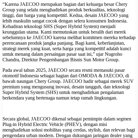
“Karena JAECOO merupakan bagian dari keluarga besar Chery
Group yang selalu menghadirkan produk berkualitas, teknologi
tinggi, dan harga yang kompetitif. Kedua, desain JAECOO yang
lebih maskulin sangat cocok dengan selera konsumen Indonesia.
Kehadiran teknologi SHS (Super Hybrid System) menjadi
keunggulan utama. Kami memutuskan untuk beralih dari merek
sebelumnya ke JAECOO karena melihat komitmen mereka terhadap
perencanaan produk jangka panjang. Bagi kami, keberlanjutan,
strategi merek yang kuat, serta harga yang kompetitif adalah kunci
untuk menang dalam persaingan pasar saat ini,” ujar Nugroho
Chandra, Direktur Pengembangan Bisnis Sun Motor Group.
Pada awal tahun 2025, JAECOO secara resmi memasuki pasar
otomotif Indonesia sebagai bagian dari OMODA & JAECOO, di
bawah naungan Chery Group. JAECOO hadir sebagai merek SUV
premium yang mengusung inovasi, desain tangguh, dan teknologi
Super Hybrid System (SHS) untuk menghadirkan pengalaman
berkendara yang bertenaga namun tetap ramah lingkungan.
Secara global, JAECOO dikenal sebagai pemimpin dalam segmen
Plug-in Hybrid Electric Vehicle (PHEV), dengan misi
menghadirkan solusi mobilitas yang cerdas, stylish, dan relevan bagi
pengendara urban modern. Dengan dukungan jaringan dealer yang