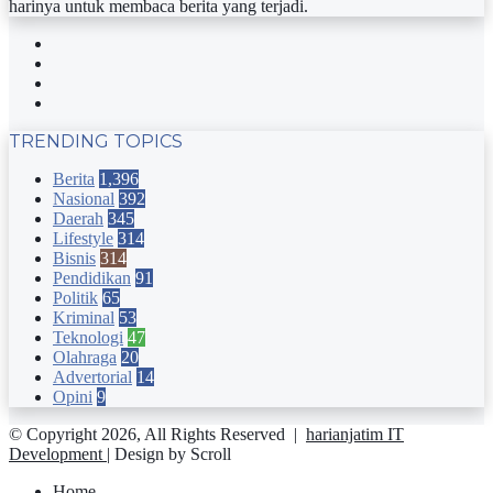
harinya untuk membaca berita yang terjadi.
Facebook
Twitter
YouTube
Instagram
TRENDING TOPICS
Berita
1,396
Nasional
392
Daerah
345
Lifestyle
314
Bisnis
314
Pendidikan
91
Politik
65
Kriminal
53
Teknologi
47
Olahraga
20
Advertorial
14
Opini
9
© Copyright 2026, All Rights Reserved |
harianjatim IT
Development
| Design by Scroll
Home