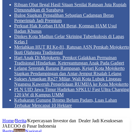
Ribuan Obat Ilegal Hasil Sitaan Senilai Ratusan Juta Rupiah
Dimusnahkan di Surabaya
Bulog Siapkan Pengalihan Sebagian Cadangan Beras
Pemerintah Jadi Premium
Perkuat Hak Korban HAM Berat, Komnas HAM Usul
Badan Khusus
Dinkes Kota Madiun Gelar Skrining Tuberkulosis di Lapas
Kelas I
Meriahkan HUT RI Ke-81, Ratusan ASN Pemkab Mojokerto
Ikuti Olahraga Tradisional
Hari Anak Di Mojokerto, Pemkot Galakkan Permainan
Tradisional Hindarkan Ketergantungan Anak Pada Gadget
Lelang Serentak Barang Rampasan, Kejari Kota Mojokerto
Siapkan Pendampingan dan Antar-Jemput Risalah Lelang
Sukses Amankan Rp27 Miliar, Wali Kota Lubuk Linggau
Ngangsu Kaweruh Pengelolaan RUMIJA ke Kota Mojokerto
PLN UID Jawa Timur Hadirkan SPKLU Fast Ultra Charging
120 kW di Kampus UMM
Kebakaran Gunung Bromo Belum Padam, Luas Lahan
Terbakar Mencapai 10 Hektare
Home
/
Berita
/
Kepercayaan Investor dan Dealer Jadi Kesuksesan
JAECOO di Pasar Indonesia
Berita
Bisnis
Nasional