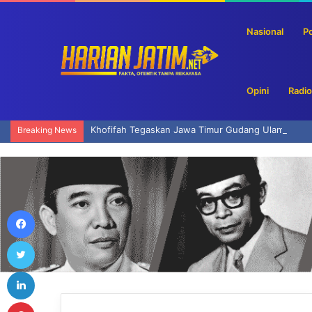
Nasional
Po
Opini
Radio
Khofifah Tegaskan Jawa Timur Gudang Ulama dan 
Breaking News
Facebook
Twitter
LinkedIn
Pinterest