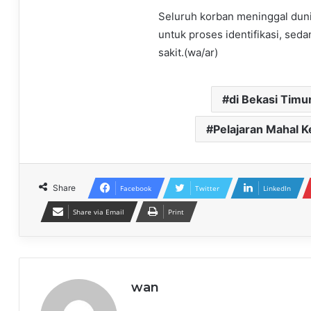
Seluruh korban meninggal dunia
untuk proses identifikasi, sed
sakit.(wa/ar)
di Bekasi Timur
Pelajaran Mahal 
Share
Facebook
Twitter
LinkedIn
Share via Email
Print
wan