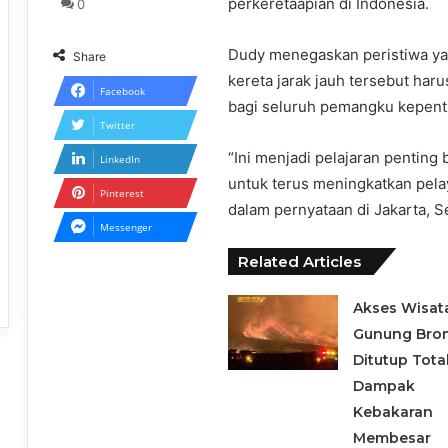
perkeretaapian di Indonesia.
0
Dudy menegaskan peristiwa ya
Share
kereta jarak jauh tersebut ha
Facebook
bagi seluruh pemangku kepent
Twitter
“Ini menjadi pelajaran penting
LinkedIn
untuk terus meningkatkan pela
Pinterest
dalam pernyataan di Jakarta, Se
Messenger
Related Articles
Akses Wisat
Gunung Bro
Ditutup Tota
Dampak
Kebakaran
Membesar