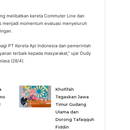
ng melibatkan kereta Commuter Line dan
rus menjadi momentum evaluasi menyeluruh
ingan.
 bagi PT Kereta Api Indonesia dan pemerintah
yanan terbaik kepada masyarakat,” ujar Dudy
lasa (28/4).
a
Khofifah
mo
Tegaskan Jawa
l
Timur Gudang
Ulama dan
Dorong Tafaqquh
Fiddin