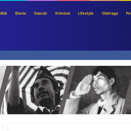
litik
Bisnis
Daerah
Kriminal
Lifestyle
Olahraga
Pe
Dorong Tafaqquh Fiddin