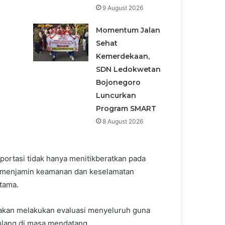
9 August 2026
n
Momentum Jalan
Sehat
Kemerdekaan,
SDN Ledokwetan
Bojonegoro
Luncurkan
Program SMART
8 August 2026
portasi tidak hanya menitikberatkan pada
s menjamin keamanan dan keselamatan
tama.
akan melakukan evaluasi menyeluruh guna
ulang di masa mendatang.