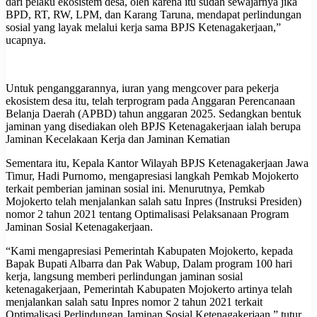
dari pelaku ekosistem desa, oleh karena itu sudah sewajarnya jika
BPD, RT, RW, LPM, dan Karang Taruna, mendapat perlindungan
sosial yang layak melalui kerja sama BPJS Ketenagakerjaan,”
ucapnya.
Untuk penganggarannya, iuran yang mengcover para pekerja
ekosistem desa itu, telah terprogram pada Anggaran Perencanaan
Belanja Daerah (APBD) tahun anggaran 2025. Sedangkan bentuk
jaminan yang disediakan oleh BPJS Ketenagakerjaan ialah berupa
Jaminan Kecelakaan Kerja dan Jaminan Kematian
Sementara itu, Kepala Kantor Wilayah BPJS Ketenagakerjaan Jawa
Timur, Hadi Purnomo, mengapresiasi langkah Pemkab Mojokerto
terkait pemberian jaminan sosial ini. Menurutnya, Pemkab
Mojokerto telah menjalankan salah satu Inpres (Instruksi Presiden)
nomor 2 tahun 2021 tentang Optimalisasi Pelaksanaan Program
Jaminan Sosial Ketenagakerjaan.
“Kami mengapresiasi Pemerintah Kabupaten Mojokerto, kepada
Bapak Bupati Albarra dan Pak Wabup, Dalam program 100 hari
kerja, langsung memberi perlindungan jaminan sosial
ketenagakerjaan, Pemerintah Kabupaten Mojokerto artinya telah
menjalankan salah satu Inpres nomor 2 tahun 2021 terkait
Optimalisasi Perlindungan Jaminan Sosial Ketenagakerjaan,” tutur