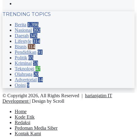
Instagram
TRENDING TOPICS
Berita
1,396
Nasional
392
Daerah
345
Lifestyle
314
Bisnis
314
Pendidikan
91
Politik
65
Kriminal
53
Teknologi
47
Olahraga
20
Advertorial
14
Opini
9
© Copyright 2026, All Rights Reserved |
harianjatim IT
Development
| Design by Scroll
Home
Kode Etik
Redaksi
Pedoman Media Siber
Kontak Kami