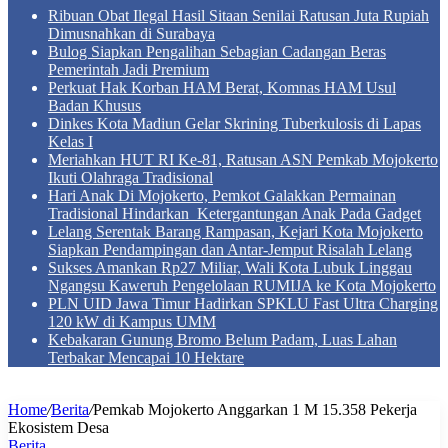
Ribuan Obat Ilegal Hasil Sitaan Senilai Ratusan Juta Rupiah
Dimusnahkan di Surabaya
Bulog Siapkan Pengalihan Sebagian Cadangan Beras
Pemerintah Jadi Premium
Perkuat Hak Korban HAM Berat, Komnas HAM Usul
Badan Khusus
Dinkes Kota Madiun Gelar Skrining Tuberkulosis di Lapas
Kelas I
Meriahkan HUT RI Ke-81, Ratusan ASN Pemkab Mojokerto
Ikuti Olahraga Tradisional
Hari Anak Di Mojokerto, Pemkot Galakkan Permainan
Tradisional Hindarkan Ketergantungan Anak Pada Gadget
Lelang Serentak Barang Rampasan, Kejari Kota Mojokerto
Siapkan Pendampingan dan Antar-Jemput Risalah Lelang
Sukses Amankan Rp27 Miliar, Wali Kota Lubuk Linggau
Ngangsu Kaweruh Pengelolaan RUMIJA ke Kota Mojokerto
PLN UID Jawa Timur Hadirkan SPKLU Fast Ultra Charging
120 kW di Kampus UMM
Kebakaran Gunung Bromo Belum Padam, Luas Lahan
Terbakar Mencapai 10 Hektare
Home
/
Berita
/
Pemkab Mojokerto Anggarkan 1 M 15.358 Pekerja
Ekosistem Desa
Berita