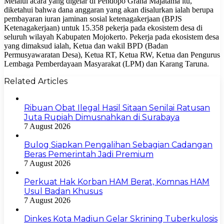
Melalui acara yang digelar di Pendopo Graha Majatama itu,
diketahui bahwa dana anggaran yang akan disalurkan ialah berupa
pembayaran iuran jaminan sosial ketenagakerjaan (BPJS
Ketenagakerjaan) untuk 15.358 pekerja pada ekosistem desa di
seluruh wilayah Kabupaten Mojokerto. Pekerja pada ekosistem desa
yang dimaksud ialah, Ketua dan wakil BPD (Badan
Permusyawaratan Desa), Ketua RT, Ketua RW, Ketua dan Pengurus
Lembaga Pemberdayaan Masyarakat (LPM) dan Karang Taruna.
Related Articles
Ribuan Obat Ilegal Hasil Sitaan Senilai Ratusan
Juta Rupiah Dimusnahkan di Surabaya
7 August 2026
Bulog Siapkan Pengalihan Sebagian Cadangan
Beras Pemerintah Jadi Premium
7 August 2026
Perkuat Hak Korban HAM Berat, Komnas HAM
Usul Badan Khusus
7 August 2026
Dinkes Kota Madiun Gelar Skrining Tuberkulosis