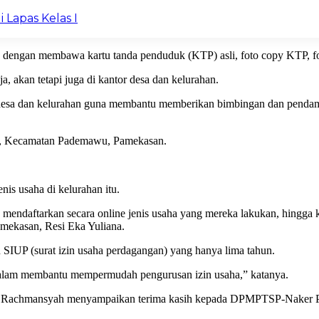
 Lapas Kelas I
 dengan membawa kartu tanda penduduk (KTP) asli, foto copy KTP, fot
 akan tetapi juga di kantor desa dan kelurahan.
 ke desa dan kelurahan guna membantu memberikan bimbingan dan pend
mur, Kecamatan Pademawu, Pamekasan.
s usaha di kelurahan itu.
mendaftarkan secara online jenis usaha yang mereka lakukan, hingga k
mekasan, Resi Eka Yuliana.
SIUP (surat izin usaha perdagangan) yang hanya lima tahun.
dalam membantu mempermudah pengurusan izin usaha,” katanya.
d Rachmansyah menyampaikan terima kasih kepada DPMPTSP-Naker Pem