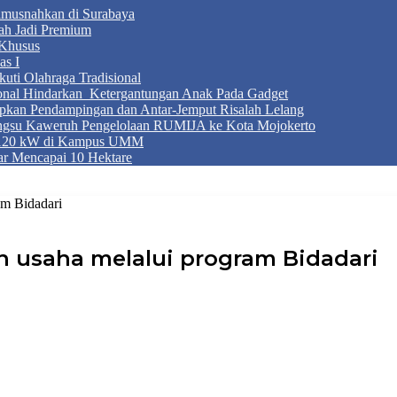
Dimusnahkan di Surabaya
ah Jadi Premium
Khusus
as I
ti Olahraga Tradisional
ional Hindarkan Ketergantungan Anak Pada Gadget
apkan Pendampingan dan Antar-Jemput Risalah Lelang
ngsu Kaweruh Pengelolaan RUMIJA ke Kota Mojokerto
g 120 kW di Kampus UMM
r Mencapai 10 Hektare
am Bidadari
 usaha melalui program Bidadari