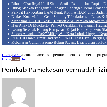
Ribuan Obat Ilegal Hasil Sitaan Senilai Ratusan Juta Rupiah 
Bulog Siapkan Pengalihan Sebagian Cadangan Beras Pemerint
Perkuat Hak Korban HAM Berat, Komnas HAM Usul Badan 
Dinkes Kota Madiun Gelar Skrining Tuberkulosis di Lapas Kel
Meriahkan HUT RI Ke-81, Ratusan ASN Pemkab Mojokerto Iku
Hari Anak Di Mojokerto, Pemkot Galakkan Permainan Tradis
Lelang Serentak Barang Rampasan, Kejari Kota Mojokerto Si
Sukses Amankan Rp27 Miliar, Wali Kota Lubuk Linggau Nga
PLN UID Jawa Timur Hadirkan SPKLU Fast Ultra Chargin
Kebakaran Gunung Bromo Belum Padam, Luas Lahan Terbaka
Home
/
Berita
/
Pemkab Pamekasan permudah izin usaha melalui progr
Berita
Bisnis
Daerah
Pemkab Pamekasan permudah izin