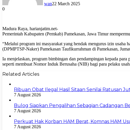
wan
22 March 2025
0
Madura Raya, harianjatim.net-
Pemerintah Kabupaten (Pemkab) Pamekasan, Jawa Timur mempermudah
“Melalui program ini masyarakat yang hendak mengurus izin usaha 
(DPMPTSP-Naker) Pamekasan Taufikurrahman di Pamekasan, Jumat
Ia menjelaskan, program bimbingan dan pendampingan kepada para 
seperti membuat Nomor Induk Berusaha (NIB) bagi para pelaku usah
Related Articles
Ribuan Obat Ilegal Hasil Sitaan Senilai Ratusan 
7 August 2026
Bulog Siapkan Pengalihan Sebagian Cadangan Be
7 August 2026
Perkuat Hak Korban HAM Berat, Komnas HAM Us
7 August 2026