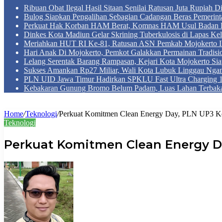
Ribuan Obat Ilegal Hasil Sitaan Senilai Ratusan Juta Rupiah 
Bulog Siapkan Pengalihan Sebagian Cadangan Beras Pemerint
Perkuat Hak Korban HAM Berat, Komnas HAM Usul Badan 
Dinkes Kota Madiun Gelar Skrining Tuberkulosis di Lapas Kel
Meriahkan HUT RI Ke-81, Ratusan ASN Pemkab Mojokerto Iku
Hari Anak Di Mojokerto, Pemkot Galakkan Permainan Tradis
Lelang Serentak Barang Rampasan, Kejari Kota Mojokerto Si
Sukses Amankan Rp27 Miliar, Wali Kota Lubuk Linggau Nga
PLN UID Jawa Timur Hadirkan SPKLU Fast Ultra Chargin
Kebakaran Gunung Bromo Belum Padam, Luas Lahan Terbaka
Home
/
Teknologi
/
Perkuat Komitmen Clean Energy Day, PLN UP3 Kedi
Teknologi
Perkuat Komitmen Clean Energy Da