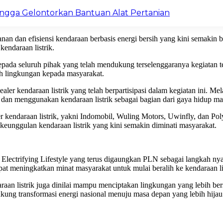
Hingga Gelontorkan Bantuan Alat Pertanian
n dan efisiensi kendaraan berbasis energi bersih yang kini semakin b
endaraan listrik.
ada seluruh pihak yang telah mendukung terselenggaranya kegiatan ter
ah lingkungan kepada masyarakat.
er kendaraan listrik yang telah berpartisipasi dalam kegiatan ini. Me
 dan menggunakan kendaraan listrik sebagai bagian dari gaya hidup mas
 kendaraan listrik, yakni Indomobil, Wuling Motors, Uwinfly, dan Po
 keunggulan kendaraan listrik yang kini semakin diminati masyarakat.
Electrifying Lifestyle yang terus digaungkan PLN sebagai langkah n
pat meningkatkan minat masyarakat untuk mulai beralih ke kendaraan lis
aan listrik juga dinilai mampu menciptakan lingkungan yang lebih be
kung transformasi energi nasional menuju masa depan yang lebih hija