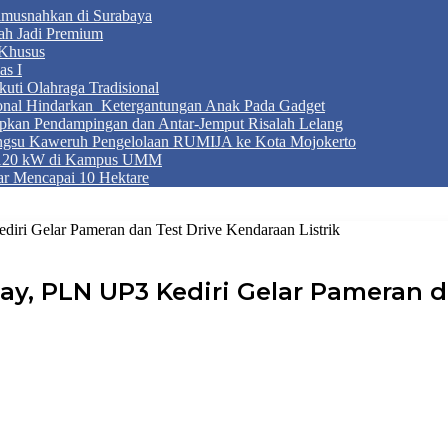
Dimusnahkan di Surabaya
ah Jadi Premium
Khusus
as I
ti Olahraga Tradisional
ional Hindarkan Ketergantungan Anak Pada Gadget
apkan Pendampingan dan Antar-Jemput Risalah Lelang
ngsu Kaweruh Pengelolaan RUMIJA ke Kota Mojokerto
g 120 kW di Kampus UMM
r Mencapai 10 Hektare
ri Gelar Pameran dan Test Drive Kendaraan Listrik
y, PLN UP3 Kediri Gelar Pameran da