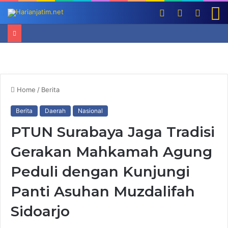
Log
Switch
Searc
M
In
skin
for
Home
/
Berita
Berita
Daerah
Nasional
PTUN Surabaya Jaga Tradisi
Gerakan Mahkamah Agung
Peduli dengan Kunjungi
Panti Asuhan Muzdalifah
Sidoarjo