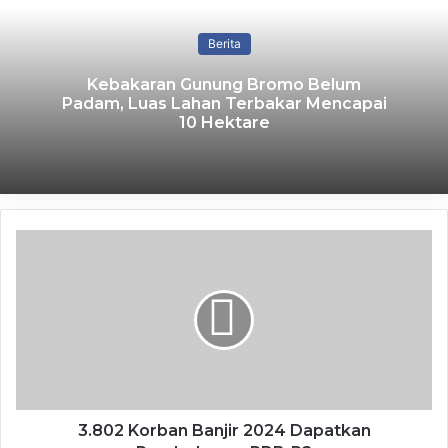
Lelang Serentak Barang Rampasan,
Berita
Kejari Kota Mojokerto Siapkan
Kebakaran Gunung Bromo Belum
Pendampingan dan Antar-Jemput
Padam, Luas Lahan Terbakar Mencapai
Risalah Lelang
10 Hektare
5 August 2026
Sukses Amankan Rp27 Miliar, Wali
Kota Lubuk Linggau Ngangsu
Kaweruh Pengelolaan RUMIJA ke Kota
Mojokerto
5 August 2026
PLN UID Jawa Timur Hadirkan SPKLU
Fast Ultra Charging 120 kW di Kampus
UMM
5 August 2026
3.802 Korban Banjir 2024 Dapatkan