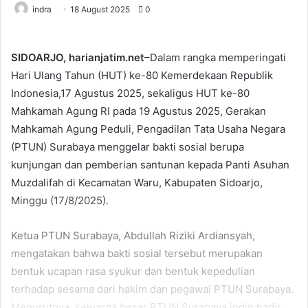
indra
18 August 2025
0
SIDOARJO, harianjatim.net
–Dalam rangka memperingati
Hari Ulang Tahun (HUT) ke-80 Kemerdekaan Republik
Indonesia,17 Agustus 2025, sekaligus HUT ke-80
Mahkamah Agung RI pada 19 Agustus 2025, Gerakan
Mahkamah Agung Peduli, Pengadilan Tata Usaha Negara
(PTUN) Surabaya menggelar bakti sosial berupa
kunjungan dan pemberian santunan kepada Panti Asuhan
Muzdalifah di Kecamatan Waru, Kabupaten Sidoarjo,
Minggu (17/8/2025).
Ketua PTUN Surabaya, Abdullah Riziki Ardiansyah,
mengatakan bahwa bakti sosial tersebut merupakan
bentuk ucapan rasa syukur dan bentuk kepedulian
terhadap sesama dari hakim dan pegawai PTUN Surabaya.
Menurutnya, keluarga besar PTUN Surabaya ingin hadir