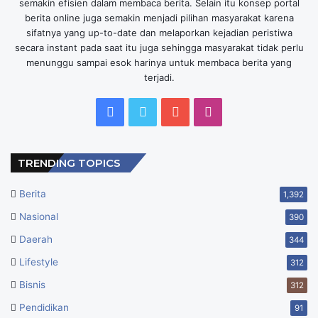
semakin efisien dalam membaca berita. Selain itu konsep portal
berita online juga semakin menjadi pilihan masyarakat karena
sifatnya yang up-to-date dan melaporkan kejadian peristiwa
secara instant pada saat itu juga sehingga masyarakat tidak perlu
menunggu sampai esok harinya untuk membaca berita yang
terjadi.
Facebook
Twitter
YouTube
Instagram
TRENDING TOPICS
Berita
1,392
Nasional
390
Daerah
344
Lifestyle
312
Bisnis
312
Pendidikan
91