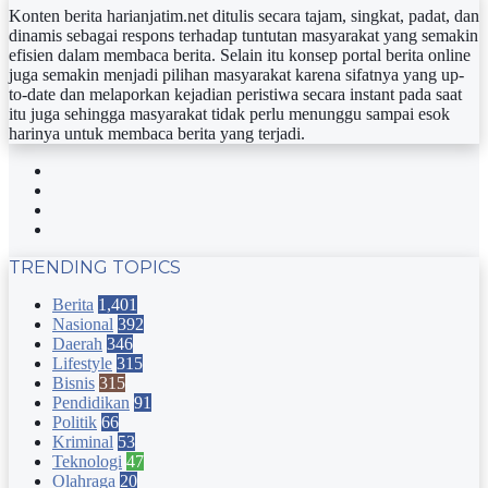
Konten berita harianjatim.net ditulis secara tajam, singkat, padat, dan
dinamis sebagai respons terhadap tuntutan masyarakat yang semakin
efisien dalam membaca berita. Selain itu konsep portal berita online
juga semakin menjadi pilihan masyarakat karena sifatnya yang up-
to-date dan melaporkan kejadian peristiwa secara instant pada saat
itu juga sehingga masyarakat tidak perlu menunggu sampai esok
harinya untuk membaca berita yang terjadi.
Facebook
Twitter
YouTube
Instagram
TRENDING TOPICS
Berita
1,401
Nasional
392
Daerah
346
Lifestyle
315
Bisnis
315
Pendidikan
91
Politik
66
Kriminal
53
Teknologi
47
Olahraga
20