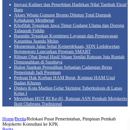
Inovasi Kuliner dan Penerbitan Hadirkan Nilai Tambah Ekraf
Baru
Akses Wisata Gunung Bromo Ditutup Total Dampak
Kebakaran Membesar
Khofifah Tegaskan Jawa Timur Gudang Ulama dan Dorong
Tafaqquh Fiddin
Barantin Tegaskan Komitmen Layanan dan Pengawasan
Karantina Juanda Mulus
Momentum Jalan Sehat Kemerdekaan, SDN Ledokwetan
Bojonegoro Luncurkan Program SMART
Ribuan Obat Ilegal Hasil Sitaan Senilai Ratusan Juta Rupiah
Dimusnahkan di Surabaya
Bulog Siapkan Pengalihan Sebagian Cadangan Beras
Pemerintah Jadi Premium
Perkuat Hak Korban HAM Berat, Komnas HAM Usul
Badan Khusus
Dinkes Kota Madiun Gelar Skrining Tuberkulosis di Lapas
Kelas I
Meriahkan HUT RI Ke-81, Ratusan ASN Pemkab Mojokerto
Ikuti Olahraga Tradisional
Home
/
Berita
/
Relokasi Pusat Pemerintahan, Pimpinan Pemkab
Mojokerto Konsultasi ke KPK
Berita