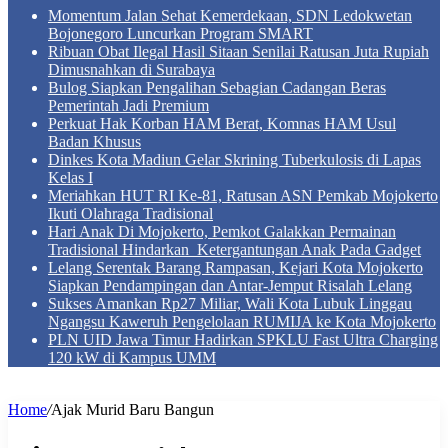
Momentum Jalan Sehat Kemerdekaan, SDN Ledokwetan
Bojonegoro Luncurkan Program SMART
Ribuan Obat Ilegal Hasil Sitaan Senilai Ratusan Juta Rupiah
Dimusnahkan di Surabaya
Bulog Siapkan Pengalihan Sebagian Cadangan Beras
Pemerintah Jadi Premium
Perkuat Hak Korban HAM Berat, Komnas HAM Usul
Badan Khusus
Dinkes Kota Madiun Gelar Skrining Tuberkulosis di Lapas
Kelas I
Meriahkan HUT RI Ke-81, Ratusan ASN Pemkab Mojokerto
Ikuti Olahraga Tradisional
Hari Anak Di Mojokerto, Pemkot Galakkan Permainan
Tradisional Hindarkan Ketergantungan Anak Pada Gadget
Lelang Serentak Barang Rampasan, Kejari Kota Mojokerto
Siapkan Pendampingan dan Antar-Jemput Risalah Lelang
Sukses Amankan Rp27 Miliar, Wali Kota Lubuk Linggau
Ngangsu Kaweruh Pengelolaan RUMIJA ke Kota Mojokerto
PLN UID Jawa Timur Hadirkan SPKLU Fast Ultra Charging
120 kW di Kampus UMM
Home
/
Ajak Murid Baru Bangun