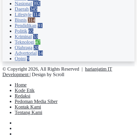
Nasional
392
Daerah
345
Lifestyle
314
Bisnis
314
Pendidikan
91
Politik
65
Kriminal
53
Teknologi
47
Olahraga
20
Advertorial
14
Opini
9
© Copyright 2026, All Rights Reserved |
harianjatim IT
Development
| Design by Scroll
Home
Kode Etik
Redaksi
Pedoman Media Siber
Kontak Kami
Tentang Kami
Facebook
Twitter
YouTube