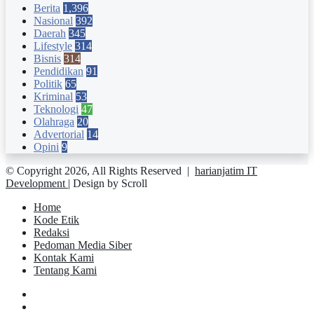
Berita
1,396
Nasional
392
Daerah
345
Lifestyle
314
Bisnis
314
Pendidikan
91
Politik
65
Kriminal
53
Teknologi
47
Olahraga
20
Advertorial
14
Opini
9
© Copyright 2026, All Rights Reserved |
harianjatim IT
Development
| Design by Scroll
Home
Kode Etik
Redaksi
Pedoman Media Siber
Kontak Kami
Tentang Kami
Facebook
Twitter