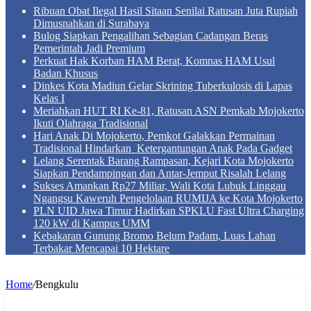
Ribuan Obat Ilegal Hasil Sitaan Senilai Ratusan Juta Rupiah
Dimusnahkan di Surabaya
Bulog Siapkan Pengalihan Sebagian Cadangan Beras
Pemerintah Jadi Premium
Perkuat Hak Korban HAM Berat, Komnas HAM Usul
Badan Khusus
Dinkes Kota Madiun Gelar Skrining Tuberkulosis di Lapas
Kelas I
Meriahkan HUT RI Ke-81, Ratusan ASN Pemkab Mojokerto
Ikuti Olahraga Tradisional
Hari Anak Di Mojokerto, Pemkot Galakkan Permainan
Tradisional Hindarkan Ketergantungan Anak Pada Gadget
Lelang Serentak Barang Rampasan, Kejari Kota Mojokerto
Siapkan Pendampingan dan Antar-Jemput Risalah Lelang
Sukses Amankan Rp27 Miliar, Wali Kota Lubuk Linggau
Ngangsu Kaweruh Pengelolaan RUMIJA ke Kota Mojokerto
PLN UID Jawa Timur Hadirkan SPKLU Fast Ultra Charging
120 kW di Kampus UMM
Kebakaran Gunung Bromo Belum Padam, Luas Lahan
Terbakar Mencapai 10 Hektare
Home
/
Bengkulu