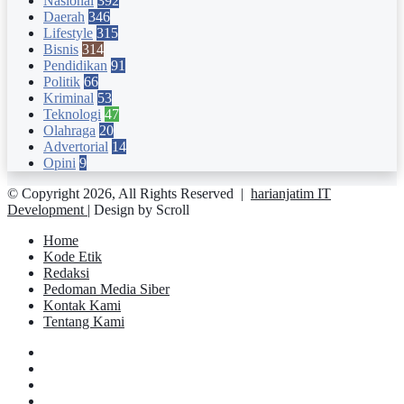
Nasional
392
Daerah
346
Lifestyle
315
Bisnis
314
Pendidikan
91
Politik
66
Kriminal
53
Teknologi
47
Olahraga
20
Advertorial
14
Opini
9
© Copyright 2026, All Rights Reserved |
harianjatim IT
Development
| Design by Scroll
Home
Kode Etik
Redaksi
Pedoman Media Siber
Kontak Kami
Tentang Kami
Facebook
Twitter
YouTube
Instagram