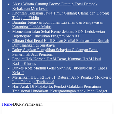
Akses Wisata Gunung Bromo Ditutup Total Dampak
Kebakaran Membesar
Khofifah Tegaskan Jawa Timur Gudang Ulama dan Dorong
Tafaqquh Fiddin
Barantin Tegaskan Komitmen Layanan dan Pengawasan
Karantina Juanda Mulus
Momentum Jalan Sehat Kemerdekaan, SDN Ledokwetan
Bojonegoro Luncurkan Program SMART
Ribuan Obat Ilegal Hasil Sitaan Senilai Ratusan Juta Rupiah
Dimusnahkan di Surabaya
Bulog Siapkan Pengalihan Sebagian Cadangan Beras
Pemerintah Jadi Premium
Perkuat Hak Korban HAM Berat, Komnas HAM Usul
Badan Khusus
Dinkes Kota Madiun Gelar Skrining Tuberkulosis di Lapas
Kelas I
Meriahkan HUT RI Ke-81, Ratusan ASN Pemkab Mojokerto
Ikuti Olahraga Tradisional
Hari Anak Di Mojokerto, Pemkot Galakkan Permainan
Tradisional Hindarkan Ketergantungan Anak Pada Gadget
Home
/
DKPP Pamekasan