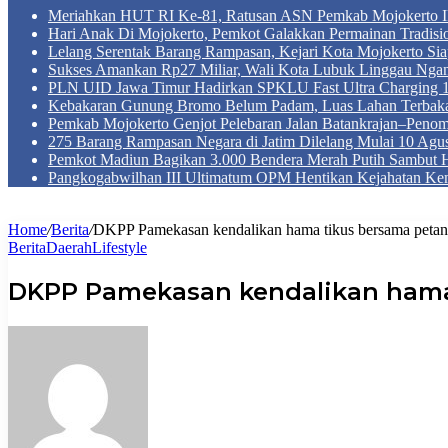
Meriahkan HUT RI Ke-81, Ratusan ASN Pemkab Mojokerto Iku
Hari Anak Di Mojokerto, Pemkot Galakkan Permainan Tradis
Lelang Serentak Barang Rampasan, Kejari Kota Mojokerto Si
Sukses Amankan Rp27 Miliar, Wali Kota Lubuk Linggau Nga
PLN UID Jawa Timur Hadirkan SPKLU Fast Ultra Chargin
Kebakaran Gunung Bromo Belum Padam, Luas Lahan Terbaka
Pemkab Mojokerto Genjot Pelebaran Jalan Batankrajan–Peno
275 Barang Rampasan Negara di Jatim Dilelang Mulai 10 Agus
Pemkot Madiun Bagikan 3.000 Bendera Merah Putih Sambut 
Pangkogabwilhan III Ultimatum OPM Hentikan Kejahatan Ke
Home
/
Berita
/
DKPP Pamekasan kendalikan hama tikus bersama petan
Berita
Daerah
Lifestyle
DKPP Pamekasan kendalikan hama