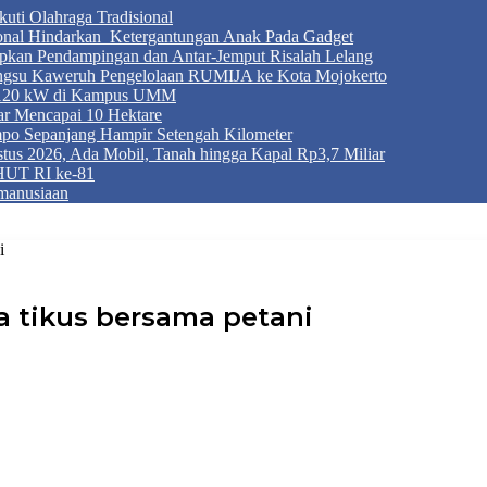
ti Olahraga Tradisional
ional Hindarkan Ketergantungan Anak Pada Gadget
apkan Pendampingan dan Antar-Jemput Risalah Lelang
ngsu Kaweruh Pengelolaan RUMIJA ke Kota Mojokerto
g 120 kW di Kampus UMM
r Mencapai 10 Hektare
mpo Sepanjang Hampir Setengah Kilometer
tus 2026, Ada Mobil, Tanah hingga Kapal Rp3,7 Miliar
HUT RI ke-81
manusiaan
i
 tikus bersama petani