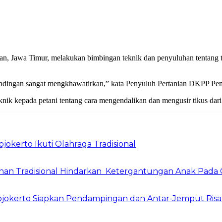
 Jawa Timur, melakukan bimbingan teknik dan penyuluhan tentang te
gendingan sangat mengkhawatirkan,” kata Penyuluh Pertanian DKPP P
nik kepada petani tentang cara mengendalikan dan mengusir tikus dari
okerto Ikuti Olahraga Tradisional
inan Tradisional Hindarkan Ketergantungan Anak Pada
Mojokerto Siapkan Pendampingan dan Antar-Jemput Risa