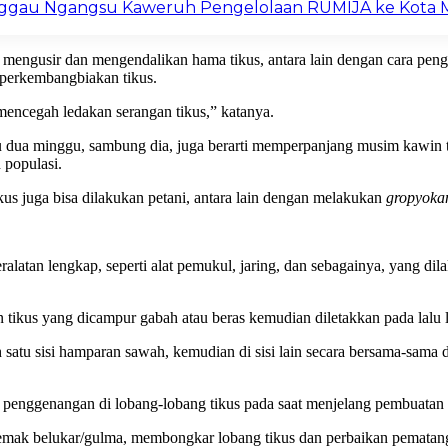
inggau Ngangsu Kaweruh Pengelolaan RUMIJA ke Kota 
 mengusir dan mengendalikan hama tikus, antara lain dengan cara peng
 perkembangbiakan tikus.
mencegah ledakan serangan tikus,” katanya.
dua minggu, sambung dia, juga berarti memperpanjang musim kawin ti
 populasi.
us juga bisa dilakukan petani, antara lain dengan melakukan
gropyoka
latan lengkap, seperti alat pemukul, jaring, dan sebagainya, yang di
ikus yang dicampur gabah atau beras kemudian diletakkan pada lalu li
satu sisi hamparan sawah, kemudian di sisi lain secara bersama-sama d
 penggenangan di lobang-lobang tikus pada saat menjelang pembuatan
semak belukar/gulma, membongkar lobang tikus dan perbaikan pematan