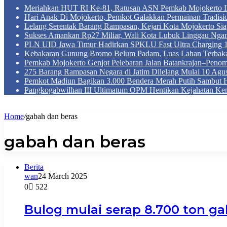
Meriahkan HUT RI Ke-81, Ratusan ASN Pemkab Mojokerto Iku
Hari Anak Di Mojokerto, Pemkot Galakkan Permainan Tradis
Lelang Serentak Barang Rampasan, Kejari Kota Mojokerto Si
Sukses Amankan Rp27 Miliar, Wali Kota Lubuk Linggau Nga
PLN UID Jawa Timur Hadirkan SPKLU Fast Ultra Chargin
Kebakaran Gunung Bromo Belum Padam, Luas Lahan Terbaka
Pemkab Mojokerto Genjot Pelebaran Jalan Batankrajan–Peno
275 Barang Rampasan Negara di Jatim Dilelang Mulai 10 Agus
Pemkot Madiun Bagikan 3.000 Bendera Merah Putih Sambut 
Pangkogabwilhan III Ultimatum OPM Hentikan Kejahatan Ke
Home
/
gabah dan beras
gabah dan beras
Berita
wan
24 March 2025
0
522
Bulog mulai serap 8.700 ton g