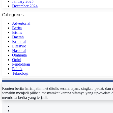
January 2025
December 2024
Categories
Advertorial
Berita
Bisnis
Daerah
Kriminal
Lifestyle
Nasional
Olahraga
Opini
Pendidikan
Politik
Teknologi
Konten berita harianjatim.net ditulis secara tajam, singkat, padat, da
semakin menjadi pilihan masyarakat karena sifatnya yang up-to-date 
membaca berita yang terjadi.
Facebook
Twitter