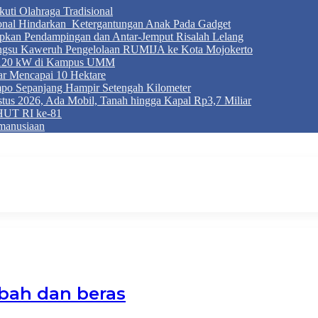
ti Olahraga Tradisional
ional Hindarkan Ketergantungan Anak Pada Gadget
apkan Pendampingan dan Antar-Jemput Risalah Lelang
ngsu Kaweruh Pengelolaan RUMIJA ke Kota Mojokerto
g 120 kW di Kampus UMM
r Mencapai 10 Hektare
mpo Sepanjang Hampir Setengah Kilometer
tus 2026, Ada Mobil, Tanah hingga Kapal Rp3,7 Miliar
HUT RI ke-81
manusiaan
abah dan beras